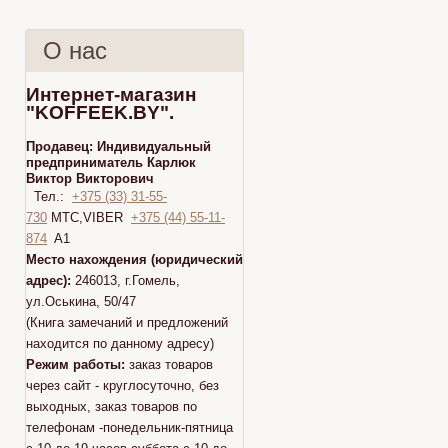
О нас
Интернет-магазин
"KOFFEEK.BY".
Продавец:
Индивидуальный
предприниматель Карлюк
Виктор Викторович
Тел.:
+375 (33) 31-55-
730
МТС,VIBER
+375 (44) 55-11-
874
A1
Место нахождения (юридический
адрес):
246013, г.Гомель,
ул.Оськина, 50/47
(Книга замечаний и предложений
находится по данному адресу)
Режим работы:
заказ товаров
через сайт - круглосуточно, без
выходных, заказ товаров по
телефонам -понедельник-пятница