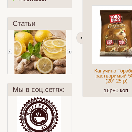
Статьи
Капучино Тораб
растворимый 5
(20* 25гр)
Мы в соц.сетях:
16p80 коп.
Бодрит не хуже!
Чай и красители?