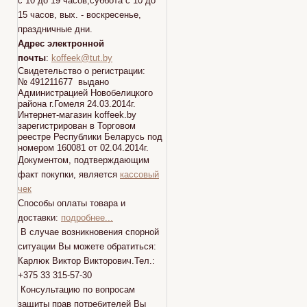
с 10 до 19 часов,суббота с 10 до
15 часов, вых. - воскресенье,
праздничные дни.
Адрес электронной
почты
:
koffeek@tut.by
Свидетельство о регистрации:
№ 491211677 выдано
Администрацией Новобелицкого
района г.Гомеля 24.03.2014г.
Интернет-магазин koffeek.by
зарегистрирован в Торговом
реестре Республики Беларусь под
номером 160081 от 02.04.2014г.
Документом, подтверждающим
факт покупки, является
кассовый
чек
Способы оплаты товара и
доставки:
подробнее...
В случае возникновения спорной
ситуации Вы можете обратиться:
Карлюк Виктор Викторович.Тел.:
+375 33 315-57-30
Консультацию по вопросам
защиты прав потребителей Вы