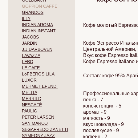
GOLDBACH
GOPPION CAFFE
GRANDOS
ILLY
INDIAN AROMA
Кофе молотый Espresso 
INDIAN INSTANT
JACOBS
Кофе Эспрессо Итальяно
JARDIN
Центральной Америки, п
J.J.DARBOVEN
Вкус кофе Espresso Ital
LAVAZZA
Кофе Espresso Italiano
LEBO
LE CAFE
LöFBERGS LILA
Состав: кофе 95% Араб
LUXOR
MEHMET EFENDI
MELITA
Профессиональные хара
MERRILD
пенка - 7
NESCAFÉ
консистенция - 5
PAULIG
аромат - 9
PETER LARSEN
мягкость - 9
SAN MARCO
вкус шоколада - 9
SEGAFREDO ZANETTI
послевкусие - 9
SYMFONY JAZZ
кофеин - 2