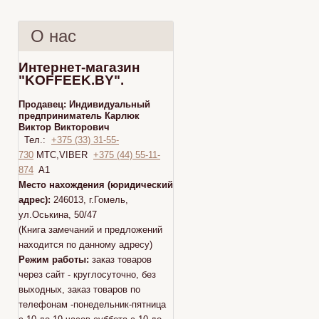
О нас
Интернет-магазин
"KOFFEEK.BY".
Продавец:
Индивидуальный
предприниматель Карлюк
Виктор Викторович
Тел.:
+375 (33) 31-55-
730
МТС,VIBER
+375 (44) 55-11-
874
A1
Место нахождения (юридический
адрес):
246013, г.Гомель,
ул.Оськина, 50/47
(Книга замечаний и предложений
находится по данному адресу)
Режим работы:
заказ товаров
через сайт - круглосуточно, без
выходных, заказ товаров по
телефонам -понедельник-пятница