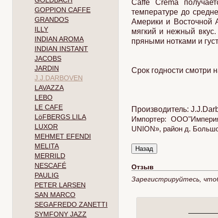
GOLDBACH
Caffe Crema получае
GOPPION CAFFE
температуре до средн
GRANDOS
Америки и Восточной А
ILLY
мягкий и нежный вкус.
INDIAN AROMA
пряными нотками и густ
INDIAN INSTANT
JACOBS
JARDIN
Срок годности смотри н
J.J.DARBOVEN
LAVAZZA
LEBO
LE CAFE
Производитель: J.J.Da
LöFBERGS LILA
Импортер: ООО"Империя
LUXOR
UNION», район д. Большое
MEHMET EFENDI
MELITA
MERRILD
NESCAFÉ
Отзыв
PAULIG
Зарегистрируйтесь, что
PETER LARSEN
SAN MARCO
SEGAFREDO ZANETTI
SYMFONY JAZZ