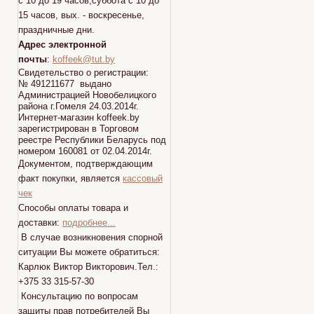
с 10 до 19 часов,суббота с 10 до
15 часов, вых. - воскресенье,
праздничные дни.
Адрес электронной
почты
:
koffeek@tut.by
Свидетельство о регистрации:
№ 491211677 выдано
Администрацией Новобелицкого
района г.Гомеля 24.03.2014г.
Интернет-магазин koffeek.by
зарегистрирован в Торговом
реестре Республики Беларусь под
номером 160081 от 02.04.2014г.
Документом, подтверждающим
факт покупки, является
кассовый
чек
Способы оплаты товара и
доставки:
подробнее...
В случае возникновения спорной
ситуации Вы можете обратиться:
Карлюк Виктор Викторович.Тел.:
+375 33 315-57-30
Консультацию по вопросам
защиты прав потребителей Вы