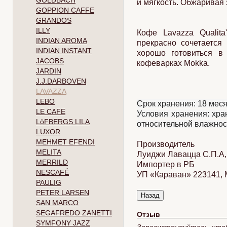
GOLDBACH
и мягкость. Обжаривая 
GOPPION CAFFE
GRANDOS
ILLY
Кофе Lavazza Qualita
INDIAN AROMA
прекрасно сочетается
INDIAN INSTANT
хорошо готовиться в
JACOBS
кофеварках Mokka.
JARDIN
J.J.DARBOVEN
LAVAZZA
LEBO
Срок хранения: 18 ме
LE CAFE
Условия хранения: хра
LöFBERGS LILA
относительной влажнос
LUXOR
MEHMET EFENDI
Производитель
MELITA
Луиджи Лавацца С.П.А, 
MERRILD
Импортер в РБ
NESCAFÉ
УП «Караван» 223141, Ми
PAULIG
PETER LARSEN
SAN MARCO
SEGAFREDO ZANETTI
Отзыв
SYMFONY JAZZ