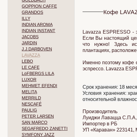
GOLDBACH
GOPPION CAFFE
Кофе LAVAZZ
GRANDOS
ILLY
INDIAN AROMA
INDIAN INSTANT
Lavazza ESPRESSO - э
JACOBS
Если Вы настоящий цен
JARDIN
что нужно! Здесь и
J.J.DARBOVEN
плантациях, расположе
LAVAZZA
LEBO
Именно поэтому кофе 
LE CAFE
эспрессо. Lavazza ESP
LöFBERGS LILA
LUXOR
MEHMET EFENDI
Срок хранения: 18 ме
MELITA
Условия хранения: хра
MERRILD
относительной влажнос
NESCAFÉ
PAULIG
Производитель
PETER LARSEN
Луиджи Лавацца С.П.А, 
SAN MARCO
Импортер в РБ
SEGAFREDO ZANETTI
УП «Караван» 223141, Ми
SYMFONY JAZZ