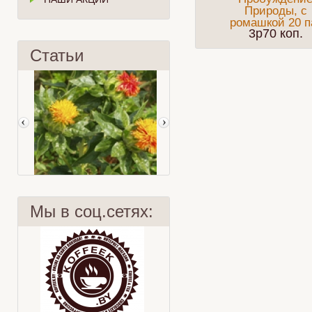
Природы, с
ромашкой 20 п
3p70 коп.
Статьи
Мы в соц.сетях:
Сафлор
Мята