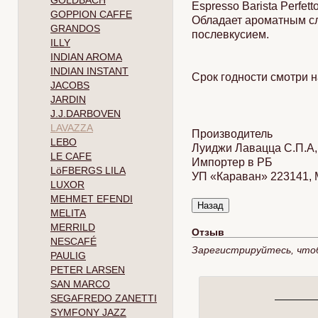
GOLDBACH
Espresso Barista Perfe
GOPPION CAFFE
Обладает ароматным с
GRANDOS
послевкусием.
ILLY
INDIAN AROMA
INDIAN INSTANT
Срок годности смотри н
JACOBS
JARDIN
J.J.DARBOVEN
LAVAZZA
Производитель
LEBO
Луиджи Лавацца С.П.А, 
LE CAFE
Импортер в РБ
LöFBERGS LILA
УП «Караван» 223141, Ми
LUXOR
MEHMET EFENDI
MELITA
MERRILD
Отзыв
NESCAFÉ
Зарегистрируйтесь, что
PAULIG
PETER LARSEN
SAN MARCO
SEGAFREDO ZANETTI
SYMFONY JAZZ