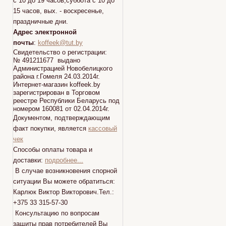
с 10 до 19 часов,суббота с 10 до
15 часов, вых. - воскресенье,
праздничные дни.
Адрес электронной
почты
:
koffeek@tut.by
Свидетельство о регистрации:
№ 491211677 выдано
Администрацией Новобелицкого
района г.Гомеля 24.03.2014г.
Интернет-магазин koffeek.by
зарегистрирован в Торговом
реестре Республики Беларусь под
номером 160081 от 02.04.2014г.
Документом, подтверждающим
факт покупки, является
кассовый
чек
Способы оплаты товара и
доставки:
подробнее...
В случае возникновения спорной
ситуации Вы можете обратиться:
Карлюк Виктор Викторович.Тел.:
+375 33 315-57-30
Консультацию по вопросам
защиты прав потребителей Вы