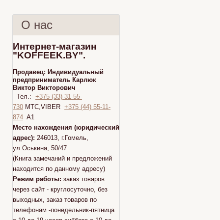
О нас
Интернет-магазин
"KOFFEEK.BY".
Продавец:
Индивидуальный
предприниматель Карлюк
Виктор Викторович
Тел.:
+375 (33) 31-55-
730
МТС,VIBER
+375 (44) 55-11-
874
A1
Место нахождения (юридический
адрес):
246013, г.Гомель,
ул.Оськина, 50/47
(Книга замечаний и предложений
находится по данному адресу)
Режим работы:
заказ товаров
через сайт - круглосуточно, без
выходных, заказ товаров по
телефонам -понедельник-пятница