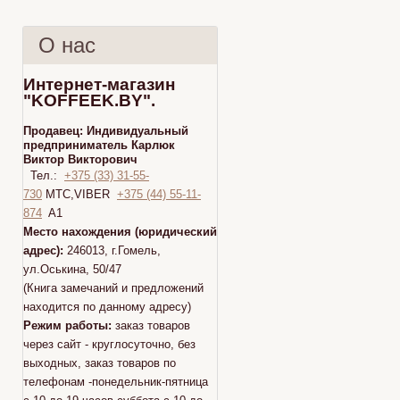
О нас
Интернет-магазин
"KOFFEEK.BY".
Продавец:
Индивидуальный
предприниматель Карлюк
Виктор Викторович
Тел.:
+375 (33) 31-55-
730
МТС,VIBER
+375 (44) 55-11-
874
A1
Место нахождения (юридический
адрес):
246013, г.Гомель,
ул.Оськина, 50/47
(Книга замечаний и предложений
находится по данному адресу)
Режим работы:
заказ товаров
через сайт - круглосуточно, без
выходных, заказ товаров по
телефонам -понедельник-пятница