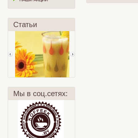
Статьи
Мы в соц.сетях:
Охлажденный тропический чай
Сангрия