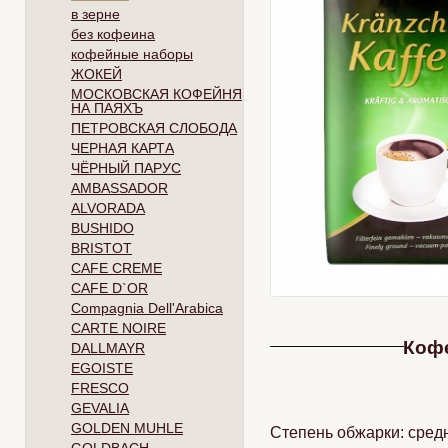
в зерне
без кофеина
кофейные наборы
ЖОКЕЙ
МОСКОВСКАЯ КОФЕЙНЯ
НА ПАЯХЪ
ПЕТРОВСКАЯ СЛОБОДА
ЧЕРНАЯ КАРТА
ЧЁРНЫЙ ПАРУС
AMBASSADOR
ALVORADA
BUSHIDO
BRISTOT
CAFE CREME
CAFE D`OR
Compagnia Dell'Arabica
CARTE NOIRE
Коф
DALLMAYR
EGOISTE
FRESCO
GEVALIA
GOLDEN MUHLE
Степень обжарки: средн