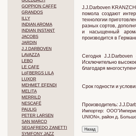
GOLDBACH
GOPPION CAFFE
J.J.Darboven KRANZCHE
GRANDOS
помола создают интер
ILLY
технологии приготовле
INDIAN AROMA
разных сортов, дополня
INDIAN INSTANT
и насыщенный арома
JACOBS
производится в Германи
JARDIN
J.J.DARBOVEN
LAVAZZA
Сегодня J.J.Darboven
LEBO
Исключительно высокое
LE CAFE
благодаря многоступенч
LöFBERGS LILA
LUXOR
MEHMET EFENDI
Срок годности и услови
MELITA
MERRILD
NESCAFÉ
Производитель: J.J.Da
PAULIG
Импортер: ООО"Империя
PETER LARSEN
UNION», район д. Большое
SAN MARCO
SEGAFREDO ZANETTI
SYMFONY JAZZ