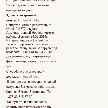
с 10 до 19 часов,суббота с 10 до
15 часов, вых. - воскресенье,
праздничные дни.
Адрес электронной
почты
:
koffeek@tut.by
Свидетельство о регистрации:
№ 491211677 выдано
Администрацией Новобелицкого
района г.Гомеля 24.03.2014г.
Интернет-магазин koffeek.by
зарегистрирован в Торговом
реестре Республики Беларусь под
номером 160081 от 02.04.2014г.
Документом, подтверждающим
факт покупки, является
кассовый
чек
Способы оплаты товара и
доставки:
подробнее...
В случае возникновения спорной
ситуации Вы можете обратиться:
Карлюк Виктор Викторович.Тел.:
+375 33 315-57-30
Консультацию по вопросам
защиты прав потребителей Вы