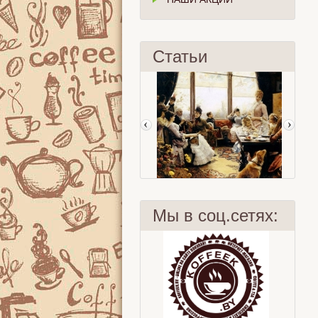
Статьи
Мы в соц.сетях:
Five o'clock tea