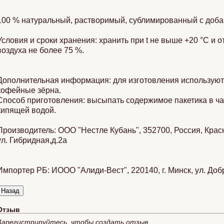
100 % натуральный, растворимый, сублимированный с доба
Условия и сроки хранения:
хранить при t не выше +20 °C и 
воздуха не более 75 %.
Дополнительная информация:
для изготовления используют
кофейные зёрна.
Способ приготовления: высыпать содержимое пакетика в чаш
кипящей водой.
Производитель:
ООО "Нестле Кубань", 352700, Россия, Красн
ул. Гибридная,д.2а
Импортер РБ:
ИООО "Алиди-Вест", 220140, г. Минск, ул. Добр
Отзыв
Зарегистрируйтесь, чтобы создать отзыв.