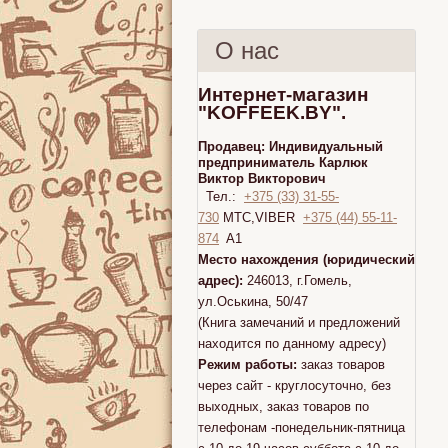
О нас
Интернет-магазин
"KOFFEEK.BY".
Продавец:
Индивидуальный
предприниматель Карлюк
Виктор Викторович
Тел.:
+375 (33) 31-55-
730
МТС,VIBER
+375 (44) 55-11-
874
A1
Место нахождения (юридический
адрес):
246013, г.Гомель,
ул.Оськина, 50/47
(Книга замечаний и предложений
находится по данному адресу)
Режим работы:
заказ товаров
через сайт - круглосуточно, без
выходных, заказ товаров по
телефонам -понедельник-пятница