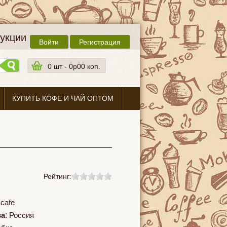
дукции
Войти
Регистрация
0
шт -
0p00 коп.
КУПИТЬ КОФЕ И ЧАЙ ОПТОМ
Рейтинг:
cafe
ва
:
Россия