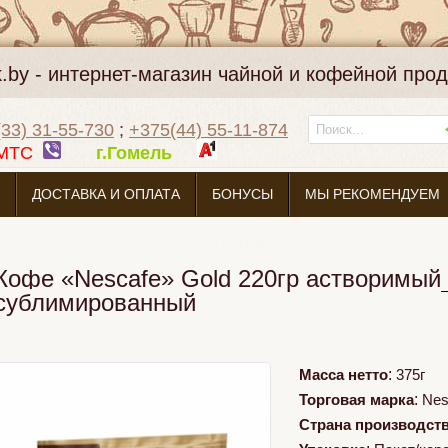
k.by - интернет-магазин чайной и кофейной про
33) 31-55-730
;
+375(44) 55-11-874
МТС
г.Гомель
ДОСТАВКА И ОПЛАТА
БОНУСЫ
МЫ РЕКОМЕНДУЕМ
О МАГАЗИНЕ
Кофе «Nescafe» Gold 220гр астворимый
сублимированный
Масса нетто
:
375г
Торговая марка
:
Nes
Страна производст