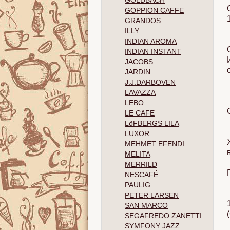
GOLDBACH
GOPPION CAFFE
GRANDOS
ILLY
INDIAN AROMA
INDIAN INSTANT
JACOBS
JARDIN
J.J.DARBOVEN
LAVAZZA
LEBO
LE CAFE
LöFBERGS LILA
LUXOR
MEHMET EFENDI
MELITA
MERRILD
NESCAFÉ
PAULIG
PETER LARSEN
SAN MARCO
SEGAFREDO ZANETTI
SYMFONY JAZZ