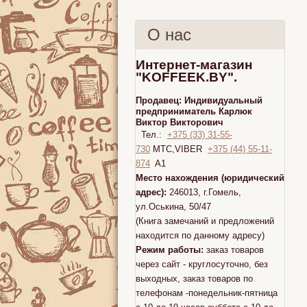
О нас
Интернет-магазин
"KOFFEEK.BY".
Продавец:
Индивидуальный
предприниматель Карлюк
Виктор Викторович
Тел.:
+375 (33) 31-55-
730
МТС,VIBER
+375 (44) 55-11-
874
A1
Место нахождения (юридический
адрес):
246013, г.Гомель,
ул.Оськина, 50/47
(Книга замечаний и предложений
находится по данному адресу)
Режим работы:
заказ товаров
через сайт - круглосуточно, без
выходных, заказ товаров по
телефонам -понедельник-пятница