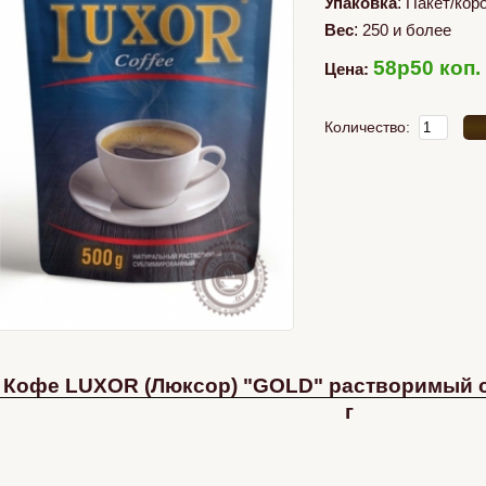
Упаковка
:
Пакет/кор
Вес
:
250 и более
58p50 коп.
Цена:
Количество:
Кофе LUXOR (Люксор) "GOLD" растворимый 
г