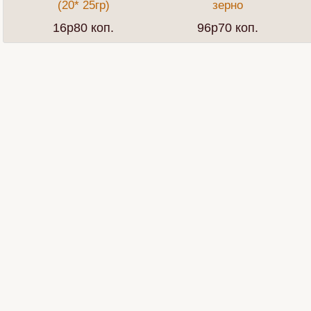
(20* 25гр)
зерно
16p80 коп.
96p70 коп.
Сангрия
Бергамот
Бодрит