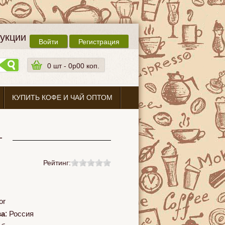
дукции
Войти
Регистрация
0
шт -
0p00 коп.
КУПИТЬ КОФЕ И ЧАЙ ОПТОМ
г
Рейтинг:
or
ва
:
Россия