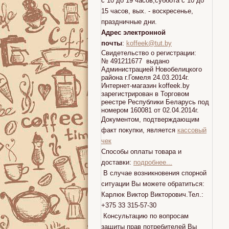
с 10 до 19 часов,суббота с 10 до
15 часов, вых. - воскресенье,
праздничные дни.
Адрес электронной
почты
:
koffeek@tut.by
Свидетельство о регистрации:
№ 491211677 выдано
Администрацией Новобелицкого
района г.Гомеля 24.03.2014г.
Интернет-магазин koffeek.by
зарегистрирован в Торговом
реестре Республики Беларусь под
номером 160081 от 02.04.2014г.
Документом, подтверждающим
факт покупки, является
кассовый
чек
Способы оплаты товара и
доставки:
подробнее...
В случае возникновения спорной
ситуации Вы можете обратиться:
Карлюк Виктор Викторович.Тел.:
+375 33 315-57-30
Консультацию по вопросам
защиты прав потребителей Вы