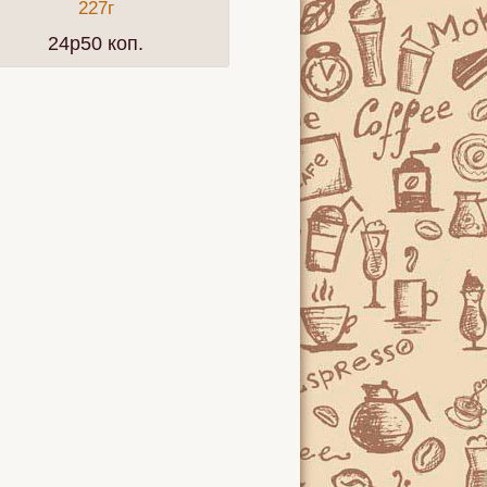
227г
растворимый 100 г
24p50 коп.
32p00 коп.
 не хуже!
Фруктовый смузи
Хризантема