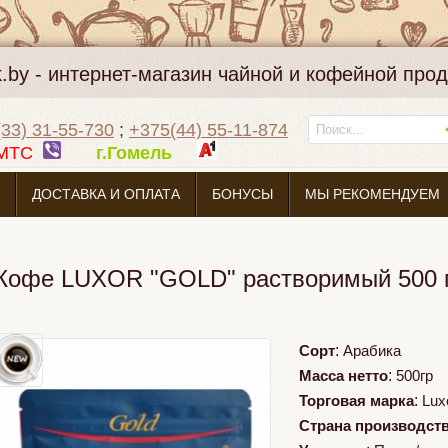
k.by - интернет-магазин чайной и кофейной про
33) 31-55-730
;
+375(44) 55-11-874
МТС
г.Гомель
ДОСТАВКА И ОПЛАТА
БОНУСЫ
МЫ РЕКОМЕНДУЕМ
О МАГАЗИНЕ
Кофе LUXOR "GOLD" растворимый 500 
Сорт
:
Арабика
Масса нетто
:
500гр
Торговая марка
:
Lux
Страна производст