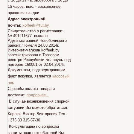
с 10 до 19 часов,суббота с 10 до
15 часов, вых. - воскресенье,
праздничные дни.
Адрес электронной
почты
:
koffeek@tut.by
Свидетельство о регистрации:
№ 491211677 выдано
Администрацией Новобелицкого
района г.Гомеля 24.03.2014г.
Интернет-магазин koffeek.by
зарегистрирован в Торговом
реестре Республики Беларусь под
номером 160081 от 02.04.2014г.
Документом, подтверждающим
факт покупки, является
кассовый
чек
Способы оплаты товара и
доставки:
подробнее...
В случае возникновения спорной
ситуации Вы можете обратиться:
Карлюк Виктор Викторович.Тел.:
+375 33 315-57-30
Консультацию по вопросам
защиты прав потребителей Вы