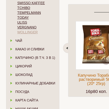
SWISSO KAFFEE
TCHIBO
TEMPELMANN
TODAY
ULISS
VERGNANO
WOLLINGER
ЧАЙ
КАКАО И СЛИВКИ
КАПУЧИНО (В Т.Ч. 3 В 1)
ЦИКОРИЙ
ШОКОЛАД
Капучино Тораб
растворимый 5
КУЛИНАРНЫЕ ДОБАВКИ
(20* 25гр)
16p80 коп.
ПОСУДА
КАРТА САЙТА
НАШИ АКЦИИ