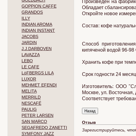
GOLDBACH
Произведен на фабрике
GOPPION CAFFE
Обладает сбалансирова
GRANDOS
Откройте новое измерен
ILLY
INDIAN AROMA
Состав: кофе натураль
INDIAN INSTANT
JACOBS
JARDIN
Способ приготовления
J.J.DARBOVEN
кипяченой водой 96-98
LAVAZZA
LEBO
Хранить кофе при темп
LE CAFE
LöFBERGS LILA
Срок годности 24 месяц
LUXOR
MEHMET EFENDI
Изготовитель: ООО "Сл
MELITA
Москве, ул. Восточная, 
MERRILD
Соответствует требова
NESCAFÉ
PAULIG
PETER LARSEN
SAN MARCO
Отзыв
SEGAFREDO ZANETTI
Зарегистрируйтесь, что
SYMFONY JAZZ