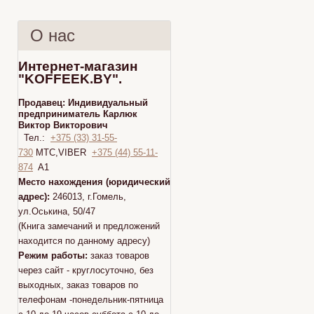
О нас
Интернет-магазин
"KOFFEEK.BY".
Продавец:
Индивидуальный
предприниматель Карлюк
Виктор Викторович
Тел.:
+375 (33) 31-55-
730
МТС,VIBER
+375 (44) 55-11-
874
A1
Место нахождения (юридический
адрес):
246013, г.Гомель,
ул.Оськина, 50/47
(Книга замечаний и предложений
находится по данному адресу)
Режим работы:
заказ товаров
через сайт - круглосуточно, без
выходных, заказ товаров по
телефонам -понедельник-пятница