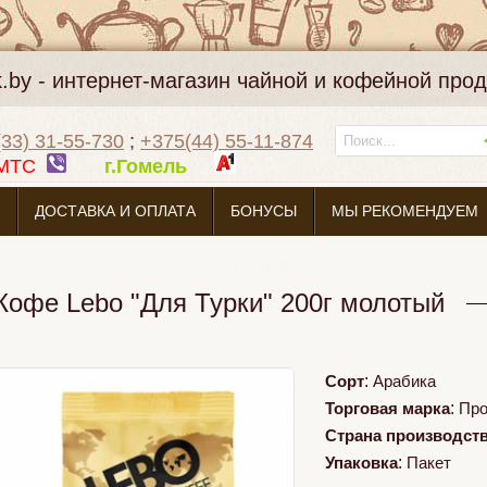
k.by - интернет-магазин чайной и кофейной про
33) 31-55-730
;
+375(44) 55-11-874
МТС
г.Гомель
ДОСТАВКА И ОПЛАТА
БОНУСЫ
МЫ РЕКОМЕНДУЕМ
О МАГАЗИНЕ
Кофе Lebo "Для Турки" 200г молотый
Сорт
:
Арабика
Торговая марка
:
Про
Страна производст
Упаковка
:
Пакет