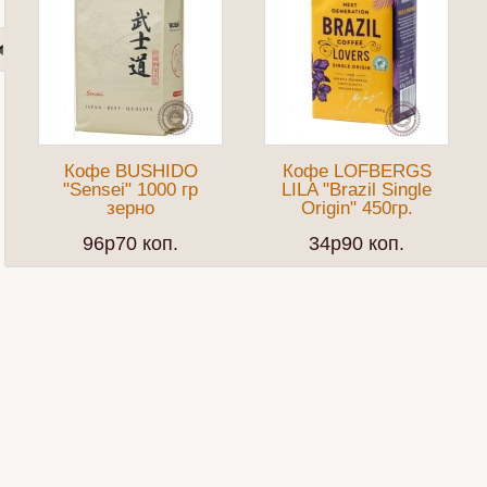
Кофе BUSHIDO
Кофе LOFBERGS
"Sensei" 1000 гр
LILA "Brazil Single
зерно
Origin" 450гр.
96p70 коп.
34p90 коп.