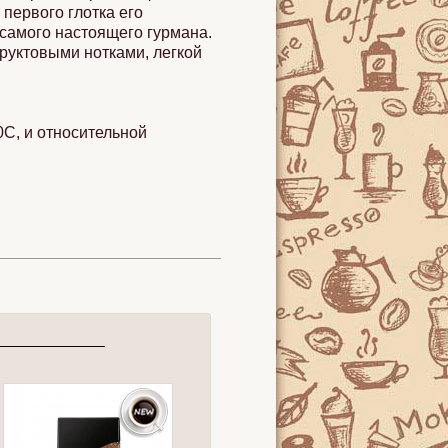
первого глотка его
 самого настоящего гурмана.
руктовыми нотками, легкой
0С, и относительной
м с чаем
Кофе в турке
Малина