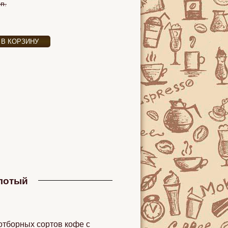
п.
олотый
отборных сортов кофе с