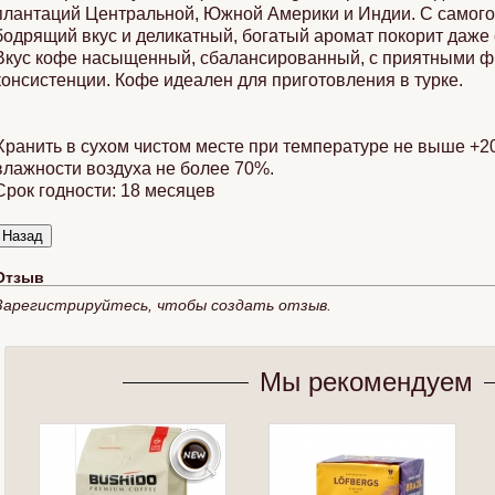
плантаций Центральной, Южной Америки и Индии. С самого 
бодрящий вкус и деликатный, богатый аромат покорит даже
Вкус кофе насыщенный, сбалансированный, с приятными ф
консистенции. Кофе идеален для приготовления в турке.
Хранить в сухом чистом месте при температуре не выше +2
влажности воздуха не более 70%.
Срок годности: 18 месяцев
Рецепты с чаем Lipton
Чайные пакетики
Худее
Отзыв
Зарегистрируйтесь, чтобы создать отзыв.
Мы рекомендуем