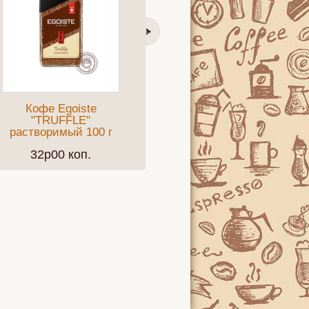
Кофе Egoiste
Кофе BUSHIDO
"TRUFFLE"
"Sensei" молотый
"
растворимый 100 г
227г
32p00 коп.
24p50 коп.