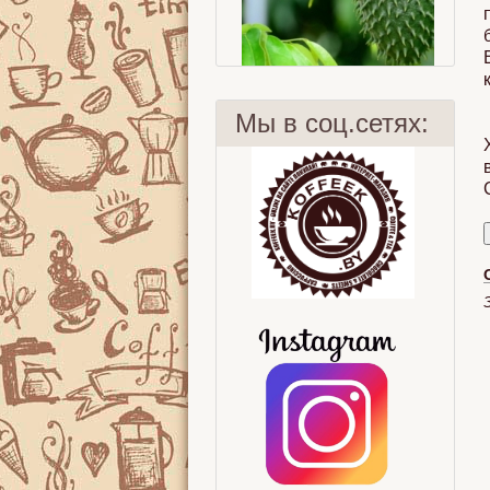
Мы в соц.сетях:
Суасеп