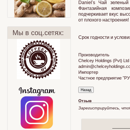
Daniel's Чай зеленый
Фантазийная композ
подчеркивает вкус высо
от плохого настроения!
Мы в соц.сетях:
Срок годности и услови
Производитель
Бодрит не хуже!
Лимон
Chelcey Holdings (Pvt) Lt
admin​
@
​chelceyholdings.
Импортер
Частное предприятие "РУС
Отзыв
Зарегистрируйтесь, что