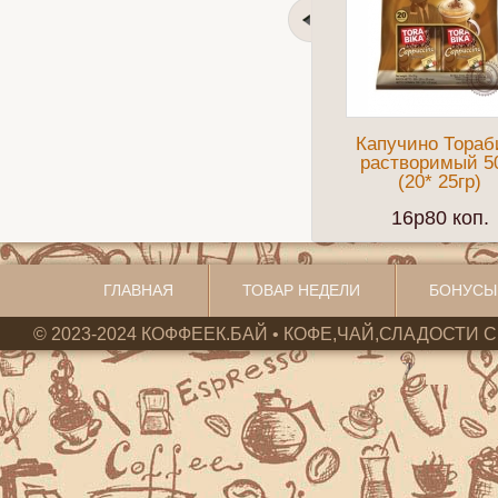
Капучино Тораб
растворимый 5
(20* 25гр)
16p80 коп.
ГЛАВНАЯ
ТОВАР НЕДЕЛИ
БОНУСЫ
© 2023-2024 КОФФЕЕК.БАЙ • КОФЕ,ЧАЙ,СЛАДОСТИ С 