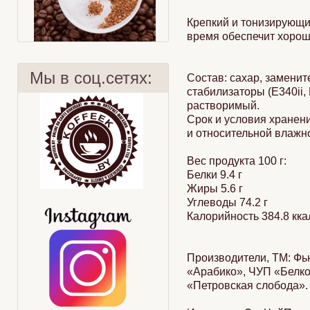
Крепкий и тонизирующи
время обеспечит хорош
Мы в соц.сетях:
Состав: сахар, заменит
стабилизаторы (Е340ii, 
растворимый.
Срок и условия хранени
и относительной влажн
Женщина и кофе
Интересные факты
Вес продукта 100 г:
Белки 9.4 г
Жиры 5.6 г
Углеводы 74.2 г
Калорийность 384.8 кка
Производители, ТМ: Фь
«Арабико», ЧУП «Белк
«Петровская слобода».