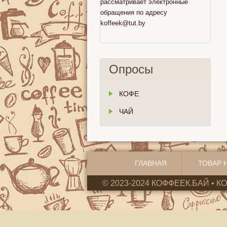
рассматривает электронные
обращения по адресу
koffeek@tut.by
Опросы
КОФЕ
ЧАЙ
ГЛАВНАЯ
ТОВАР 
© 2023-2024 КОФФЕЕК.БАЙ • К