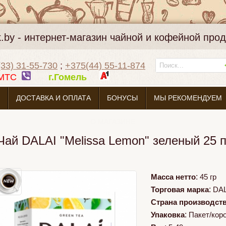
k.by - интернет-магазин чайной и кофейной про
33) 31-55-730
;
+375(44) 55-11-874
МТС
г.Гомель
ДОСТАВКА И ОПЛАТА
БОНУСЫ
МЫ РЕКОМЕНДУЕМ
О МАГАЗИНЕ
Чай DALAI "Melissa Lemon" зеленый 25 
Масса нетто
:
45 гр
Торговая марка
:
DAL
Страна производст
Упаковка
:
Пакет/кор