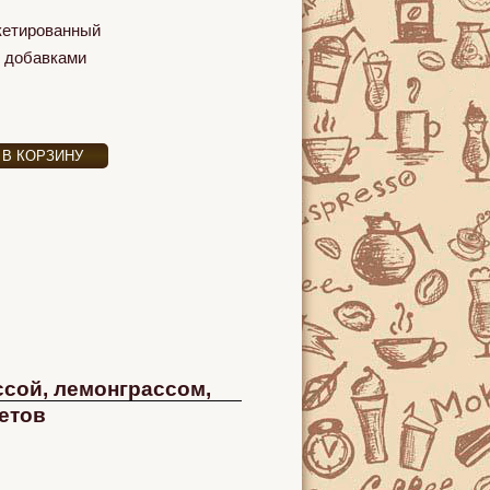
кетированный
 добавками
ссой, лемонграссом,
етов