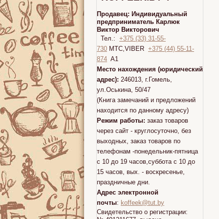
Продавец:
Индивидуальный
предприниматель Карлюк
Виктор Викторович
Тел.:
+375 (33) 31-55-
730
МТС,VIBER
+375 (44) 55-11-
874
A1
Место нахождения (юридический
адрес):
246013, г.Гомель,
ул.Оськина, 50/47
(Книга замечаний и предложений
находится по данному адресу)
Режим работы:
заказ товаров
через сайт - круглосуточно, без
выходных, заказ товаров по
телефонам -понедельник-пятница
с 10 до 19 часов,суббота с 10 до
15 часов, вых. - воскресенье,
праздничные дни.
Адрес электронной
почты
:
koffeek@tut.by
Свидетельство о регистрации: