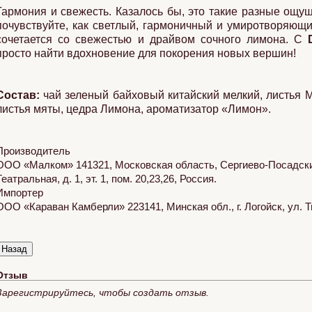
Гармония и свежесть. Казалось бы, это такие разные ощущ
почувствуйте, как светлый, гармоничный и умиротворяющ
сочетается со свежестью и драйвом сочного лимона. С
просто найти вдохновение для покорения новых вершин!
Состав:
чай зеленый байховый китайский мелкий, листья М
листья мяты, цедра Лимона, ароматизатор «Лимон».
Производитель
ООО «Малком» 141321, Московская область, Сергиево-Посадский 
Театральная, д. 1, эт. 1, пом. 20,23,26, Россия.
Ягоды Годжи
Сангрия
Ягодн
Импортер
ООО «Караван Камберли» 223141, Минская обл., г. Логойск, ул. Т
Отзыв
Зарегистрируйтесь, чтобы создать отзыв.