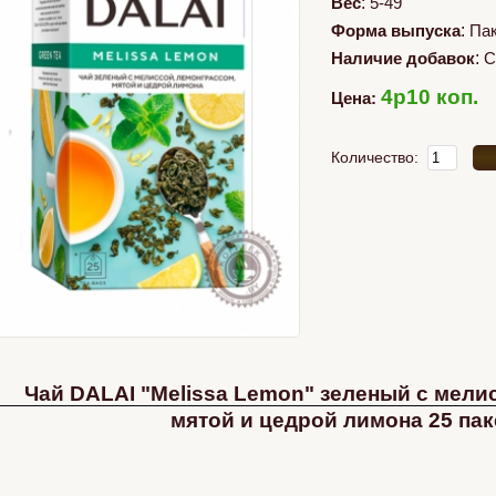
Вес
:
5-49
Форма выпуска
:
Па
Наличие добавок
:
С
4p10 коп.
Цена:
Количество:
Чай DALAI "Melissa Lemon" зеленый с мели
мятой и цедрой лимона 25 пак