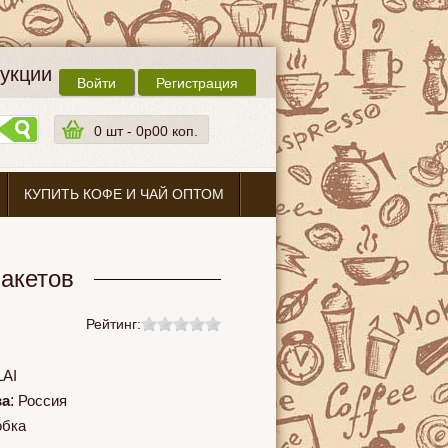
дукции
Войти
Регистрация
0
шт -
0p00 коп.
КУПИТЬ КОФЕ И ЧАЙ ОПТОМ
пакетов
Рейтинг:
AI
ва
:
Россия
обка