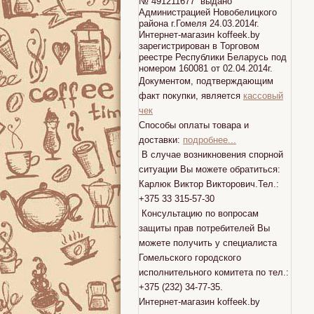
№ 491211677 выдано
Администрацией Новобелицкого
района г.Гомеля 24.03.2014г.
Интернет-магазин koffeek.by
зарегистрирован в Торговом
реестре Республики Беларусь под
номером 160081 от 02.04.2014г.
Документом, подтверждающим
факт покупки, является
кассовый
чек
Способы оплаты товара и
доставки:
подробнее...
В случае возникновения спорной
ситуации Вы можете обратиться:
Карлюк Виктор Викторович.Тел.:
+375 33 315-57-30
Консультацию по вопросам
защиты прав потребителей Вы
можете получить у специалиста
Гомельского городского
исполнительного комитета по тел.:
+375 (232) 34-77-35.
Интернет-магазин koffeek.by