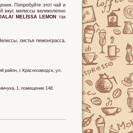
ения. Попробуйте этот чай и
ий вкус мелиссы великолепно
DALAI MELISSA LEMON
так
елиссы, листья лемонграсса,
район, г. Краснозаводск, ул.
Чайное мор
ый смузи
Рецепты с чаем Lipton
ягодами
имчука, 1, помещение 148.