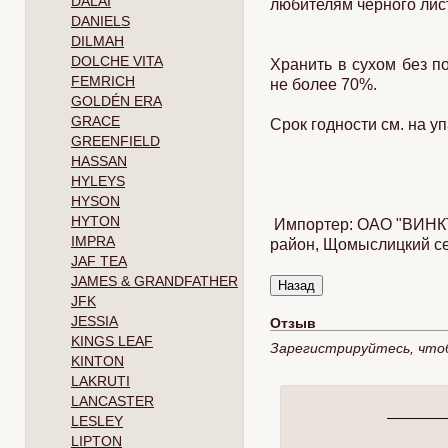
DALAI
любителям черного лист
DANIELS
DILMAH
DOLCHE VITA
Хранить в сухом без п
FEMRICH
не более 70%.
GOLDÉN ERA
GRACE
Срок годности см. на уп
GREENFIELD
HASSAN
HYLEYS
HYSON
HYTON
Импортер: ОАО "ВИНКТЕ
IMPRA
район, Щомыслицкий сель
JAF TEA
JAMES & GRANDFATHER
JFK
JESSIA
Отзыв
KINGS LEAF
Зарегистрируйтесь, что
KINTON
LAKRUTI
LANCASTER
LESLEY
LIPTON