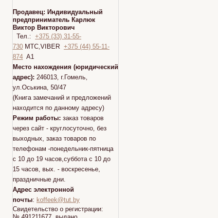
Продавец:
Индивидуальный
предприниматель Карлюк
Виктор Викторович
Тел.:
+375 (33) 31-55-
730
МТС,VIBER
+375 (44) 55-11-
874
A1
Место нахождения (юридический
адрес):
246013, г.Гомель,
ул.Оськина, 50/47
(Книга замечаний и предложений
находится по данному адресу)
Режим работы:
заказ товаров
через сайт - круглосуточно, без
выходных, заказ товаров по
телефонам -понедельник-пятница
с 10 до 19 часов,суббота с 10 до
15 часов, вых. - воскресенье,
праздничные дни.
Адрес электронной
почты
:
koffeek@tut.by
Свидетельство о регистрации:
№ 491211677 выдано