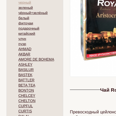
черный
зеленый
чёрный+зелёный
белый
фиточаи
подарочный
китайский
улун
пуэр
AHMAD
AKBAR
AMORE DE BOHEMA
ASHLEY
BASILUR
BASTEK
BATTLER
BETA TEA
Чай Ro
BONTON
CHELCEY
CHELTON
CUPFUL
CURTIS
Превосходный цейлонск