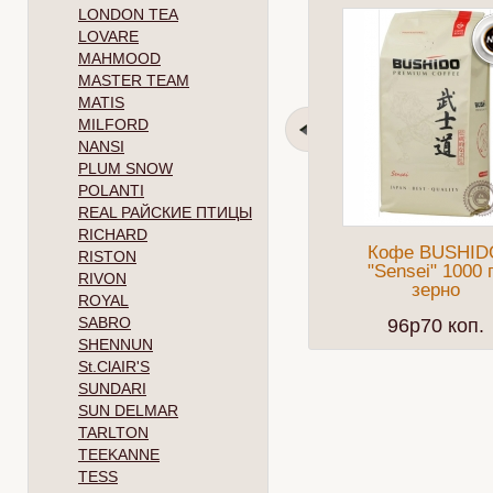
LONDON TEA
LOVARE
MAHMOOD
MASTER TEAM
MATIS
MILFORD
NANSI
PLUM SNOW
POLANTI
REAL РАЙСКИЕ ПТИЦЫ
RICHARD
Кофе BUSHID
RISTON
"Sensei" 1000 
RIVON
зерно
ROYAL
SABRO
96p70 коп.
SHENNUN
St.ClAIR'S
SUNDARI
SUN DELMAR
TARLTON
TEEKANNE
TESS