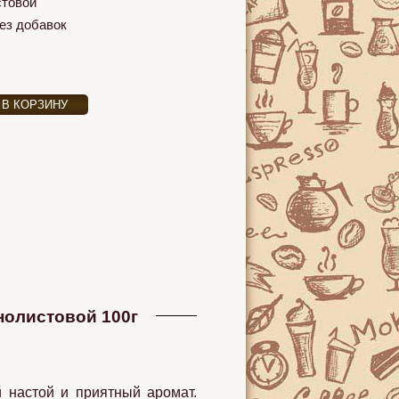
стовой
ез добавок
нолистовой 100г
 настой и приятный аромат.