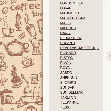
LONDON TEA
LOVARE
MAHMOOD
MASTER TEAM
MATIS
MILFORD
NANSI
PLUM SNOW
POLANTI
REAL РАЙСКИЕ ПТИЦЫ
RICHARD
RISTON
RIVON
ROYAL
SABRO
SHENNUN
St.ClAIR'S
SUNDARI
SUN DELMAR
TARLTON
TEEKANNE
TESS