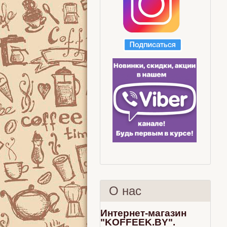
О нас
Интернет-магазин
"KOFFEEK.BY".