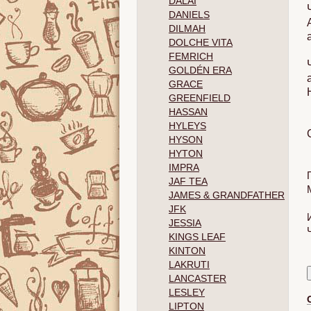
DALAI
DANIELS
DILMAH
DOLCHE VITA
FEMRICH
GOLDÉN ERA
GRACE
GREENFIELD
HASSAN
HYLEYS
HYSON
HYTON
IMPRA
JAF TEA
JAMES & GRANDFATHER
JFK
JESSIA
KINGS LEAF
KINTON
LAKRUTI
LANCASTER
LESLEY
LIPTON