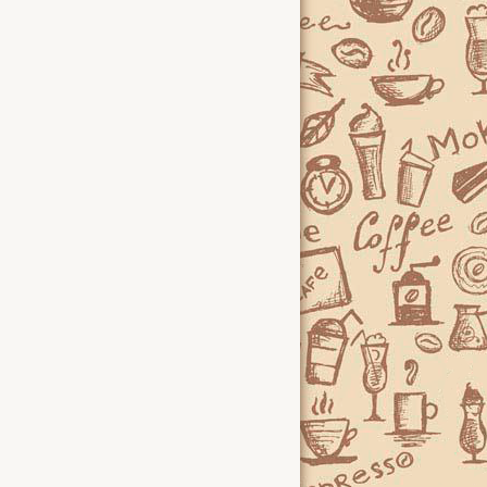
тус
Женщина и кофе
Гид по коф