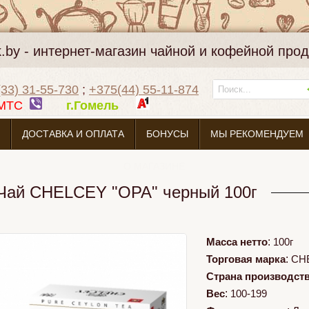
k.by - интернет-магазин чайной и кофейной про
33) 31-55-730
;
+375(44) 55-11-874
МТС
г.Гомель
ДОСТАВКА И ОПЛАТА
БОНУСЫ
МЫ РЕКОМЕНДУЕМ
О МАГАЗИНЕ
Чай CHELCEY "OPA" черный 100г
Масса нетто
:
100г
Торговая марка
:
CH
Страна производст
Вес
:
100-199