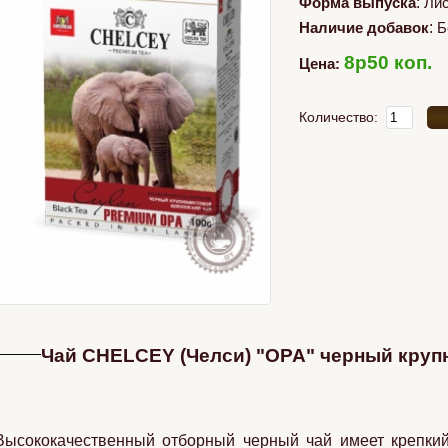
Форма выпуска
:
Ли
Наличие добавок
:
Б
8p50 коп.
Цена:
Количество:
Чай CHELCEY (Челси) "OPA" черный круп
Высококачественный отборный черный чай имеет крепкий