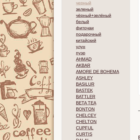
черный
зеленый
чёрный+зелёный
белый
фиточаи
подарочный
китайский
улун
пуэр
AHMAD
AKBAR
AMORE DE BOHEMA
ASHLEY
BASILUR
BASTEK
BATTLER
BETA TEA
BONTON
CHELCEY
CHELTON
CUPFUL
CURTIS