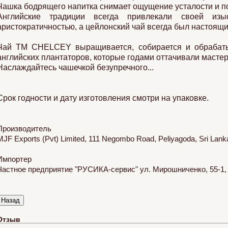
Чашка бодрящего напитка снимает ощущение усталости и п
Английские традиции всегда привлекали своей изы
аристократичностью, а цейлонский чай всегда был настоящ
Чай ТМ CHELCEY выращивается, собирается и обрабаты
английских плантаторов, которые годами оттачивали мастер
Наслаждайтесь чашечкой безупречного...
Срок годности и дату изготовления смотри на упаковке.
Производитель
MJF Exports (Pvt) Limited, 111 Negombo Road, Peliyagoda, Sri Lank
Импортер
Частное предприятие "РУСИКА-сервис" ул. Мирошниченко, 55-1, 2
Отзыв