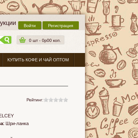
дукции
Войти
Регистрация
0
шт -
0p00 коп.
КУПИТЬ КОФЕ И ЧАЙ ОПТОМ
Рейтинг:
ELCEY
ва
:
Шри-ланка