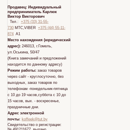
Продавец:
Индивидуальный
предприниматель Карлюк
Виктор Викторович
Тел.:
+375 (33) 31-55-
730
МТС,VIBER
+375 (44) 55-11-
874
A1
Место нахождения (юридический
адрес):
246013, г.Гомель,
ул.Оськина, 50/47
(Книга замечаний и предложений
находится по данному адресу)
Режим работы:
заказ товаров
через сайт - круглосуточно, без
выходных, заказ товаров по
телефонам -понедельник-пятница
с 10 до 19 часов,суббота с 10 до
15 часов, вых. - воскресенье,
праздничные дни.
Адрес электронной
почты
:
koffeek@tut.by
Свидетельство о регистрации:
№ 491211677 выдано