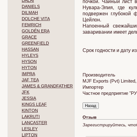
DALAI
почкой. Чайный лист 
DANIELS
Нувара-Элия, где ку
DILMAH
подвержен глубокой ф
DOLCHE VITA
Цейлон.
FEMRICH
Напоенный свежайши
GOLDÉN ERA
заваривании имеет дели
GRACE
GREENFIELD
HASSAN
Срок годности и дату и
HYLEYS
HYSON
HYTON
IMPRA
Производитель
JAF TEA
MJF Exports (Pvt) Limited
JAMES & GRANDFATHER
Импортер
JFK
Частное предприятие "РУС
JESSIA
KINGS LEAF
KINTON
LAKRUTI
Отзыв
LANCASTER
Зарегистрируйтесь, что
LESLEY
LIPTON