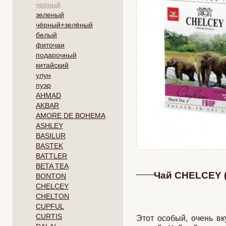
черный
зеленый
чёрный+зелёный
белый
фиточаи
подарочный
китайский
улун
пуэр
AHMAD
AKBAR
AMORE DE BOHEMA
ASHLEY
BASILUR
BASTEK
BATTLER
BETA TEA
Чай CHELCEY 
BONTON
CHELCEY
CHELTON
CUPFUL
CURTIS
Этот особый, очень в