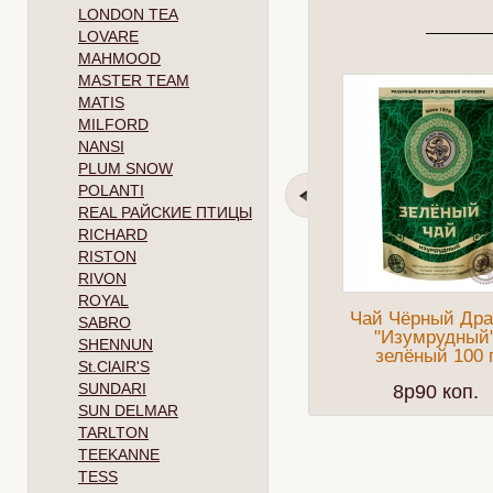
LONDON TEA
LOVARE
MAHMOOD
MASTER TEAM
MATIS
MILFORD
NANSI
PLUM SNOW
POLANTI
REAL РАЙСКИЕ ПТИЦЫ
RICHARD
RISTON
RIVON
ROYAL
Чай Чёрный Дра
SABRO
"Изумрудный
SHENNUN
зелёный 100 
St.ClAIR'S
SUNDARI
8p90 коп.
SUN DELMAR
TARLTON
TEEKANNE
TESS