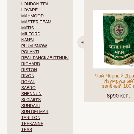
LONDON TEA
LOVARE
MAHMOOD
MASTER TEAM
MATIS
MILFORD
NANSI
PLUM SNOW
POLANTI
REAL РАЙСКИЕ ПТИЦЫ
RICHARD
RISTON
Чай Чёрный Дра
RIVON
"Изумрудный
ROYAL
зелёный 100 
SABRO
SHENNUN
8p90 коп.
St.ClAIR'S
SUNDARI
SUN DELMAR
TARLTON
TEEKANNE
TESS