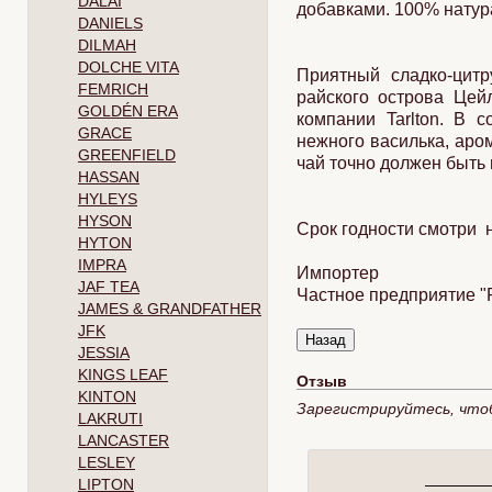
DALAI
добавками. 100% нату
DANIELS
DILMAH
DOLCHE VITA
Приятный сладко-цит
FEMRICH
райского острова Цей
GOLDÉN ERA
компании Tarlton. В 
GRACE
нежного василька, аро
GREENFIELD
чай точно должен быть 
HASSAN
HYLEYS
HYSON
Срок годности смотри н
HYTON
IMPRA
Импортер
JAF TEA
Частное предприятие "Р
JAMES & GRANDFATHER
JFK
JESSIA
KINGS LEAF
Отзыв
KINTON
Зарегистрируйтесь, что
LAKRUTI
LANCASTER
LESLEY
LIPTON