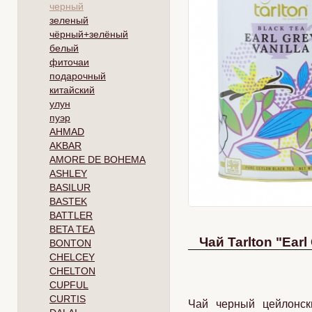
черный
зеленый
чёрный+зелёный
белый
фиточаи
подарочный
китайский
улун
пуэр
AHMAD
AKBAR
AMORE DE BOHEMA
ASHLEY
BASILUR
BASTEK
BATTLER
BETA TEA
Чай Tarlton "Earl
BONTON
CHELCEY
CHELTON
CUPFUL
CURTIS
Чай черный цейлонск