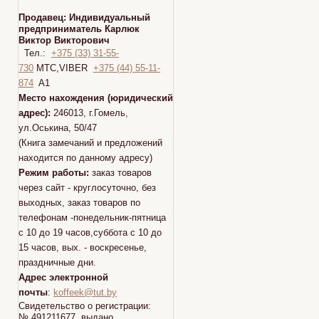
Продавец:
Индивидуальный
предприниматель Карлюк
Виктор Викторович
Тел.:
+375 (33) 31-55-
730
МТС,VIBER
+375 (44) 55-11-
874
A1
Место нахождения (юридический
адрес):
246013, г.Гомель,
ул.Оськина, 50/47
(Книга замечаний и предложений
находится по данному адресу)
Режим работы:
заказ товаров
через сайт - круглосуточно, без
выходных, заказ товаров по
телефонам -понедельник-пятница
с 10 до 19 часов,суббота с 10 до
15 часов, вых. - воскресенье,
праздничные дни.
Адрес электронной
почты
:
koffeek@tut.by
Свидетельство о регистрации:
№ 491211677 выдано