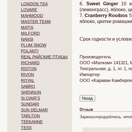
6.
Sweet Ginger
10 ко
LONDON TEA
(лемонграсс), яблоко, 
LOVARE
7.
Cranberry Rooibos
5
MAHMOOD
яблоко, цветки ромашки
MASTER TEAM
MATIS
MILFORD
Срок годности и услови
NANSI
PLUM SNOW
POLANTI
Производитель
REAL РАЙСКИЕ ПТИЦЫ
ООО «Малком» 141321, Мо
RICHARD
Театральная, д. 1, эт. 1, 
RISTON
Импортер
RIVON
ООО «Караван Камберли» 2
ROYAL
SABRO
SHENNUN
St.ClAIR'S
SUNDARI
Отзыв
SUN DELMAR
TARLTON
Зарегистрируйтесь, что
TEEKANNE
TESS