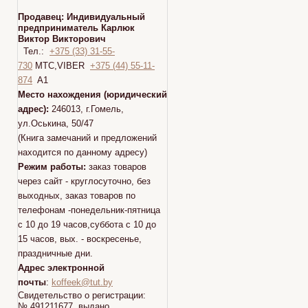
Продавец:
Индивидуальный
предприниматель Карлюк
Виктор Викторович
Тел.:
+375 (33) 31-55-
730
МТС,VIBER
+375 (44) 55-11-
874
A1
Место нахождения (юридический
адрес):
246013, г.Гомель,
ул.Оськина, 50/47
(Книга замечаний и предложений
находится по данному адресу)
Режим работы:
заказ товаров
через сайт - круглосуточно, без
выходных, заказ товаров по
телефонам -понедельник-пятница
с 10 до 19 часов,суббота с 10 до
15 часов, вых. - воскресенье,
праздничные дни.
Адрес электронной
почты
:
koffeek@tut.by
Свидетельство о регистрации:
№ 491211677 выдано