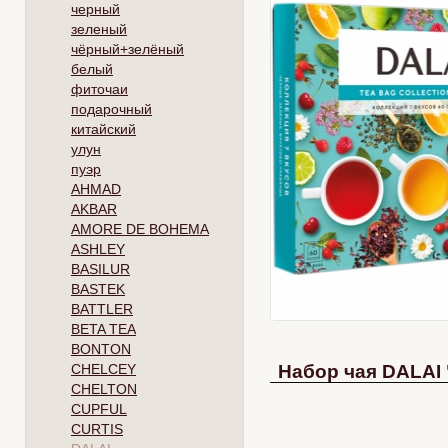
черный
зеленый
чёрный+зелёный
белый
фиточаи
подарочный
китайский
улун
пуэр
AHMAD
AKBAR
AMORE DE BOHEMA
ASHLEY
BASILUR
BASTEK
BATTLER
BETA TEA
BONTON
CHELCEY
Набор чая DALAI "
CHELTON
CUPFUL
CURTIS