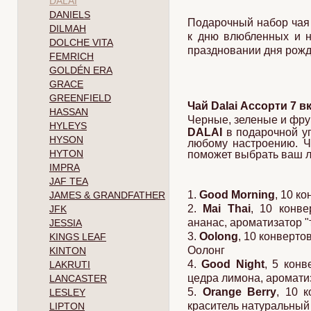
DALAI
DANIELS
Подарочный набор чая 
DILMAH
к дню влюбленных и н
DOLCHE VITA
праздновании дня рожд
FEMRICH
GOLDÉN ERA
GRACE
GREENFIELD
Чай Dalai Ассорти 7 в
HASSAN
Черные, зеленые и фру
HYLEYS
DALAI
в подарочной уп
HYSON
любому настроению. Ч
HYTON
поможет выбрать ваш л
IMPRA
JAF TEA
1.
Good Morning
, 10 к
JAMES & GRANDFATHER
2.
Mai Thai
, 10 конве
JFK
ананас, ароматизатор "
JESSIA
3.
Oolong
, 10 конверто
KINGS LEAF
Оолонг
KINTON
4.
Good Night
, 5 конв
LAKRUTI
цедра лимона, аромати
LANCASTER
5.
Orange Berry
, 10 
LESLEY
краситель натуральный 
LIPTON