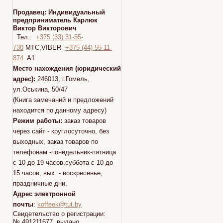
Продавец:
Индивидуальный
предприниматель Карлюк
Виктор Викторович
Тел.:
+375 (33) 31-55-
730
МТС,VIBER
+375 (44) 55-11-
874
A1
Место нахождения (юридический
адрес):
246013, г.Гомель,
ул.Оськина, 50/47
(Книга замечаний и предложений
находится по данному адресу)
Режим работы:
заказ товаров
через сайт - круглосуточно, без
выходных, заказ товаров по
телефонам -понедельник-пятница
с 10 до 19 часов,суббота с 10 до
15 часов, вых. - воскресенье,
праздничные дни.
Адрес электронной
почты
:
koffeek@tut.by
Свидетельство о регистрации:
№ 491211677 выдано