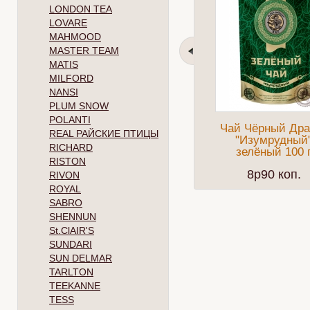
LONDON TEA
LOVARE
MAHMOOD
MASTER TEAM
MATIS
MILFORD
NANSI
PLUM SNOW
POLANTI
Чай Чёрный Дра
REAL РАЙСКИЕ ПТИЦЫ
"Изумрудный
RICHARD
зелёный 100 
RISTON
8p90 коп.
RIVON
ROYAL
SABRO
SHENNUN
St.ClAIR'S
SUNDARI
SUN DELMAR
TARLTON
TEEKANNE
TESS