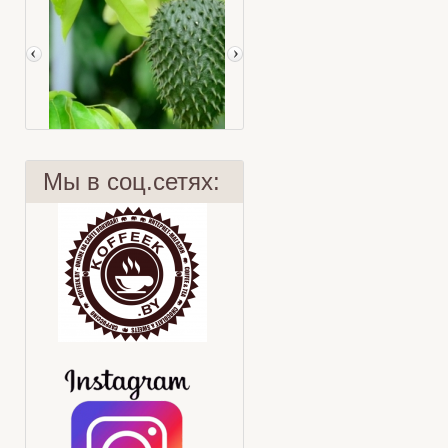
Мы в соц.сетях:
Чайное мороженое с лесными
Суасеп
ягодами