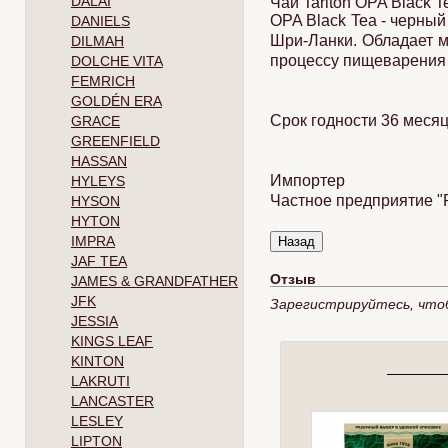
DALAI
Чай Tarlton OPA Black T
OPA Black Tea - черны
DANIELS
Шри-Ланки. Обладает м
DILMAH
процессу пищеварения 
DOLCHE VITA
FEMRICH
GOLDÉN ERA
Срок годности 36 месяц
GRACE
GREENFIELD
HASSAN
Импортер
HYLEYS
Частное предприятие "Р
HYSON
HYTON
IMPRA
JAF TEA
Отзыв
JAMES & GRANDFATHER
JFK
Зарегистрируйтесь, что
JESSIA
KINGS LEAF
KINTON
LAKRUTI
LANCASTER
LESLEY
LIPTON