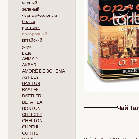
черный
зеленый
чёрный+зелёный
белый
фиточаи
подарочный
китайский
улун
пуэр
AHMAD
AKBAR
AMORE DE BOHEMA
ASHLEY
BASILUR
BASTEK
BATTLER
BETA TEA
Чай Tar
BONTON
CHELCEY
CHELTON
CUPFUL
CURTIS