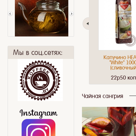
Мы в соц.сетях:
Капучино HE
"White" 100
(сливочный
22p50 коп
Чай - чудо-напиток
Немецкий кофе
Чайная сангрия