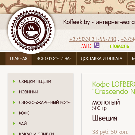
Koffeek.by - интернет-ма
+375(33) 31-55-730
;
+375(
МТС
г.Гомел
ГЛАВНАЯ
ВСЕ О КОФЕ И ЧАЕ
ДОСТАВКА И ОПЛАТА
Б
СКИДКИ НЕДЕЛИ
Кофе LOFBERG
"Crescendo 
НОВИНКИ
молотый
СВЕЖЕОБЖАРЕННЫЙ КОФЕ
500 гр
КОФЕ
Швеция
ЧАЙ
38 руб. 50 коп.
КАКАО И СЛИВКИ