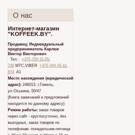
О нас
Интернет-магазин
"KOFFEEK.BY".
Продавец:
Индивидуальный
предприниматель Карлюк
Виктор Викторович
Тел.:
+375 (33) 31-55-
730
МТС,VIBER
+375 (44) 55-11-
874
A1
Место нахождения (юридический
адрес):
246013, г.Гомель,
ул.Оськина, 50/47
(Книга замечаний и предложений
находится по данному адресу)
Режим работы:
заказ товаров
через сайт - круглосуточно, без
выходных, заказ товаров по
телефонам -понедельник-пятница