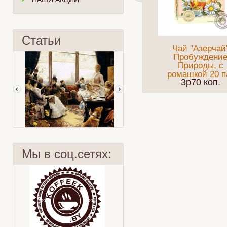
Статьи
Чай "Азерчай
Пробуждени
Природы, с
ромашкой 20 п
3p70 коп.
Мы в соц.сетях:
Five o'clock tea
Чай и красители?