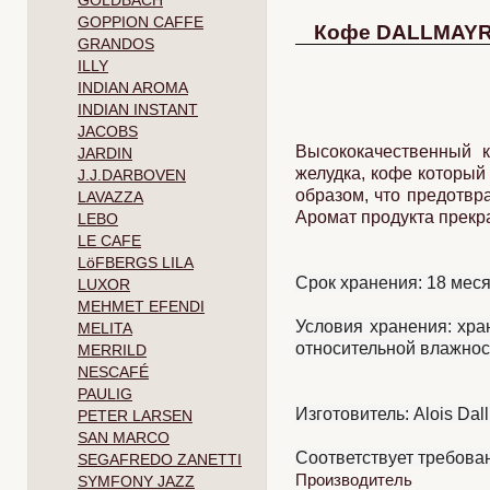
GOLDBACH
GOPPION CAFFE
Кофе DALLMAYR "
GRANDOS
ILLY
INDIAN AROMA
INDIAN INSTANT
JACOBS
Высококачественный 
JARDIN
желудка, кофе который
J.J.DARBOVEN
образом, что предотвр
LAVAZZA
Аромат продукта прекр
LEBO
LE CAFE
LöFBERGS LILA
Срок хранения: 18 ме
LUXOR
MEHMET EFENDI
Условия хранения: хра
MELITA
относительной влажнос
MERRILD
NESCAFÉ
PAULIG
Изготовитель:
Alois Dal
PETER LARSEN
SAN MARCO
Соответствует требова
SEGAFREDO ZANETTI
Производитель
SYMFONY JAZZ