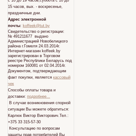
с 10 до 19 часов,суббота с 10 до
15 часов, вых. - воскресенье,
праздничные дни.
Адрес электронной
почты
:
koffeek@tut.by
Свидетельство о регистрации:
№ 491211677 выдано
Администрацией Новобелицкого
района г.Гомеля 24.03.2014г.
Интернет-магазин koffeek.by
зарегистрирован в Торговом
реестре Республики Беларусь под
номером 160081 от 02.04.2014г.
Документом, подтверждающим
факт покупки, является
кассовый
чек
Способы оплаты товара и
доставки:
подробнее...
В случае возникновения спорной
ситуации Вы можете обратиться:
Карлюк Виктор Викторович.Тел.:
+375 33 315-57-30
Консультацию по вопросам
защиты прав потребителей Вы