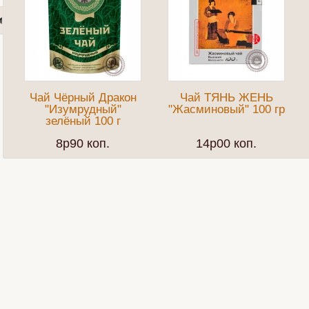
Чай Чёрный Дракон
Чай ТЯНЬ ЖЕНЬ
"Изумрудный"
"Жасминовый" 100 гр
зелёный 100 г
8p90 коп.
14p00 коп.
Гид по кофе
Чайные пакетики
Худее