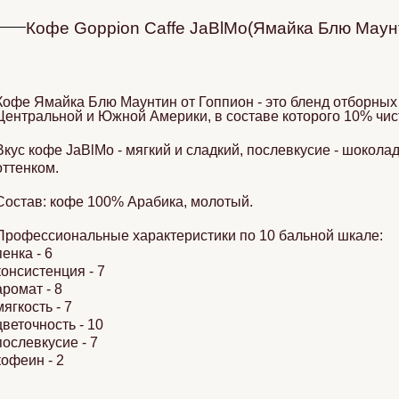
Кофе Goppion Caffe JaBlMo(Ямайка Блю Маун
Кофе Ямайка Блю Маунтин от Гоппион - это бленд отборных
Центральной и Южной Америки, в составе которого 10% чис
Вкус кофе JaBlMo - мягкий и сладкий, послевкусие - шокола
оттенком.
Состав: кофе 100% Арабика, молотый.
Профессиональные характеристики по 10 бальной шкале:
пенка - 6
консистенция - 7
аромат - 8
мягкость - 7
цветочность - 10
послевкусие - 7
кофеин - 2