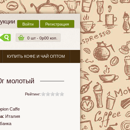
дукции
Войти
Регистрация
0
шт -
0p00 коп.
КУПИТЬ КОФЕ И ЧАЙ ОПТОМ
0г молотый
Рейтинг:
pion Caffe
ва
:
Италия
банка