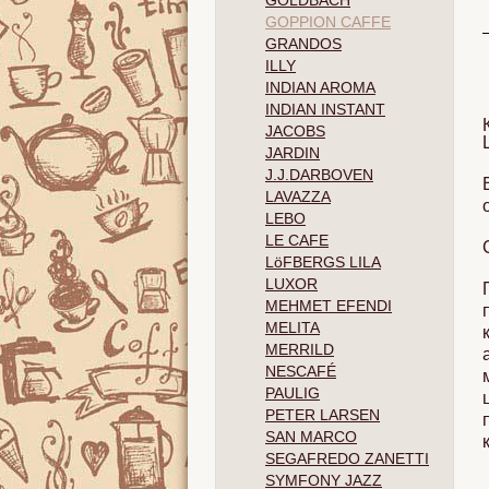
GOLDBACH
GOPPION CAFFE
GRANDOS
ILLY
INDIAN AROMA
INDIAN INSTANT
JACOBS
JARDIN
J.J.DARBOVEN
LAVAZZA
LEBO
LE CAFE
LöFBERGS LILA
LUXOR
MEHMET EFENDI
MELITA
MERRILD
NESCAFÉ
PAULIG
PETER LARSEN
SAN MARCO
SEGAFREDO ZANETTI
SYMFONY JAZZ