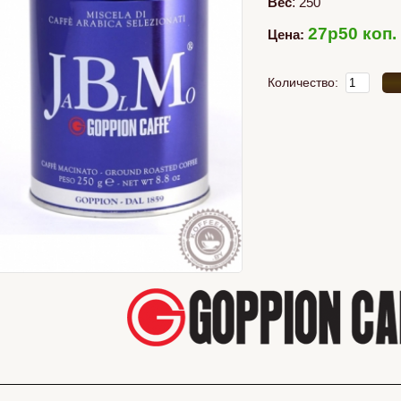
Вес
:
250
27p50 коп.
Цена:
Количество: