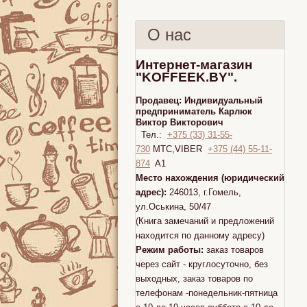
О нас
Интернет-магазин
"KOFFEEK.BY".
Продавец:
Индивидуальный
предприниматель Карлюк
Виктор Викторович
Тел.:
+375 (33) 31-55-
730
МТС,VIBER
+375 (44) 55-11-
874
A1
Место нахождения (юридический
адрес):
246013, г.Гомель,
ул.Оськина, 50/47
(Книга замечаний и предложений
находится по данному адресу)
Режим работы:
заказ товаров
через сайт - круглосуточно, без
выходных, заказ товаров по
телефонам -понедельник-пятница