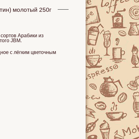
тин) молотый 250г
 сортов Арабики из
того JBM.
дное с лёгким цветочным