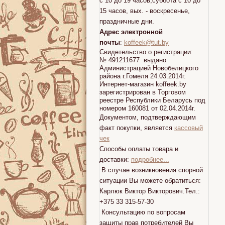
с 10 до 19 часов,суббота с 10 до
15 часов, вых. - воскресенье,
праздничные дни.
Адрес электронной
почты
:
koffeek@tut.by
Свидетельство о регистрации:
№ 491211677 выдано
Администрацией Новобелицкого
района г.Гомеля 24.03.2014г.
Интернет-магазин koffeek.by
зарегистрирован в Торговом
реестре Республики Беларусь под
номером 160081 от 02.04.2014г.
Документом, подтверждающим
факт покупки, является
кассовый
чек
Способы оплаты товара и
доставки:
подробнее...
В случае возникновения спорной
ситуации Вы можете обратиться:
Карлюк Виктор Викторович.Тел.:
+375 33 315-57-30
Консультацию по вопросам
защиты прав потребителей Вы