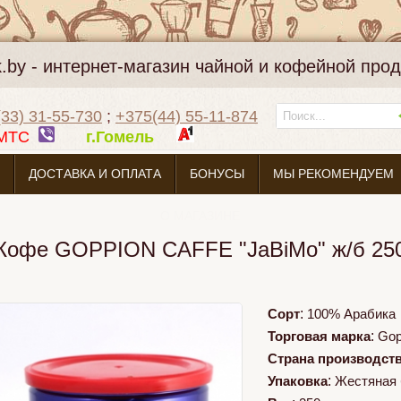
k.by - интернет-магазин чайной и кофейной про
33) 31-55-730
;
+375(44) 55-11-874
МТС
г.Гомель
ДОСТАВКА И ОПЛАТА
БОНУСЫ
МЫ РЕКОМЕНДУЕМ
О МАГАЗИНЕ
Кофе GOPPION CAFFE "JaBiMo" ж/б 25
Сорт
:
100% Арабика
Торговая марка
:
Gop
Страна производст
Упаковка
:
Жестяная 