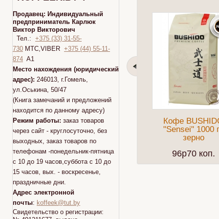
Продавец:
Индивидуальный
предприниматель Карлюк
Виктор Викторович
Тел.:
+375 (33) 31-55-
730
МТС,VIBER
+375 (44) 55-11-
874
A1
Место нахождения (юридический
адрес):
246013, г.Гомель,
ул.Оськина, 50/47
(Книга замечаний и предложений
находится по данному адресу)
Кофе BUSHID
Режим работы:
заказ товаров
"Sensei" 1000 
через сайт - круглосуточно, без
зерно
выходных, заказ товаров по
телефонам -понедельник-пятница
96p70 коп.
с 10 до 19 часов,суббота с 10 до
15 часов, вых. - воскресенье,
праздничные дни.
Адрес электронной
почты
:
koffeek@tut.by
Свидетельство о регистрации: