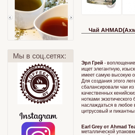
Чай AHMAD(Ахма
Мы в соц.сетях:
Эрл Грей
- воплощение 
ищет элегантную, изыс
имеет самую высокую оц
Для создания этого лег
Чай и кровь
Kopi Luwak
сбалансировали чаи из
качественных кенийски
нотками экзотического
наслаждаться в любое 
цитрусовый и пикантны
Earl Grey от Ahmad Te
металлической упаковк