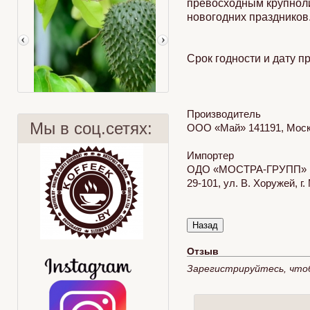
превосходным крупноли
новогодних праздников
Срок годности и дату п
Производитель
Мы в соц.сетях:
ООО «Май» 141191, Москов
Импортер
ОДО «МОСТРА-ГРУПП»
29-101, ул. В. Хоружей, 
Суасеп
Делаем правильно
Отзыв
Зарегистрируйтесь, что