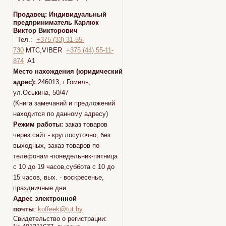
Продавец:
Индивидуальный
предприниматель Карлюк
Виктор Викторович
Тел.:
+375 (33) 31-55-
730
МТС,VIBER
+375 (44) 55-11-
874
A1
Место нахождения (юридический
адрес):
246013, г.Гомель,
ул.Оськина, 50/47
(Книга замечаний и предложений
находится по данному адресу)
Режим работы:
заказ товаров
через сайт - круглосуточно, без
выходных, заказ товаров по
телефонам -понедельник-пятница
с 10 до 19 часов,суббота с 10 до
15 часов, вых. - воскресенье,
праздничные дни.
Адрес электронной
почты
:
koffeek@tut.by
Свидетельство о регистрации: