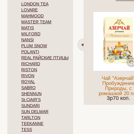
LONDON TEA
LOVARE
MAHMOOD
MASTER TEAM
MATIS
MILFORD
NANSI
PLUM SNOW
POLANTI
REAL РАЙСКИЕ ПТИЦЫ
RICHARD
RISTON
RIVON
Чай "Азерчай
ROYAL
Пробуждени
SABRO
Природы, с
ромашкой 20 п
SHENNUN
3p70 коп.
St.ClAIR'S
SUNDARI
SUN DELMAR
TARLTON
TEEKANNE
TESS