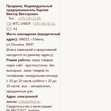
Продавец:
Индивидуальный
предприниматель Карлюк
Виктор Викторович
Тел.:
+375 (33) 31-55-
730
МТС,VIBER
+375 (44) 55-11-
874
A1
Место нахождения (юридический
адрес):
246013, г.Гомель,
ул.Оськина, 50/47
(Книга замечаний и предложений
находится по данному адресу)
Режим работы:
заказ товаров
через сайт - круглосуточно, без
выходных, заказ товаров по
телефонам -понедельник-пятница
с 10 до 19 часов,суббота с 10 до
15 часов, вых. - воскресенье,
праздничные дни.
Адрес электронной
почты
:
koffeek@tut.by
Свидетельство о регистрации:
№ 491211677 выдано