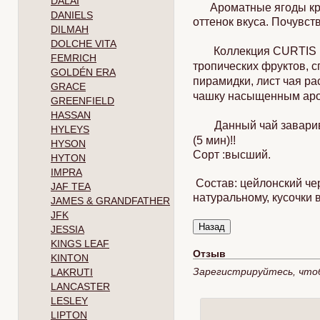
DALAI
Ароматные ягоды крас
DANIELS
оттенок вкуса. Почувст
DILMAH
DOLCHE VITA
Коллекция CURTIS в
FEMRICH
тропических фруктов, 
GOLDÉN ERA
пирамидки, лист чая ра
GRACE
чашку насыщенным аро
GREENFIELD
HASSAN
Данный чай завари
HYLEYS
(5 мин)!!
HYSON
Сорт :высший.
HYTON
IMPRA
Состав: цейлонский че
JAF TEA
натуральному, кусочки 
JAMES & GRANDFATHER
JFK
JESSIA
KINGS LEAF
Отзыв
KINTON
Зарегистрируйтесь, что
LAKRUTI
LANCASTER
LESLEY
LIPTON