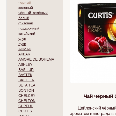
черный
зеленый
чёрный+зелёный
белый
фиточаи
подарочный
китайский
улун
пуэр
AHMAD
AKBAR
AMORE DE BOHEMA
ASHLEY
BASILUR
BASTEK
BATTLER
BETA TEA
BONTON
CHELCEY
Чай чёрный C
CHELTON
CUPFUL
Цейлонский чёрный 
CURTIS
ароматом винограда в 