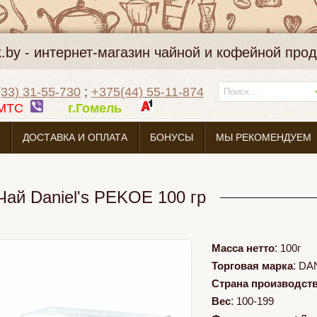
k.by - интернет-магазин чайной и кофейной про
33) 31-55-730
;
+375(44) 55-11-874
МТС
г.Гомель
ДОСТАВКА И ОПЛАТА
БОНУСЫ
МЫ РЕКОМЕНДУЕМ
О МАГАЗИНЕ
Чай Daniel's PEKOE 100 гр
Масса нетто
:
100г
Торговая марка
:
DA
Страна производст
Вес
:
100-199