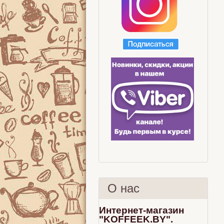
О нас
Интернет-магазин
"KOFFEEK.BY".