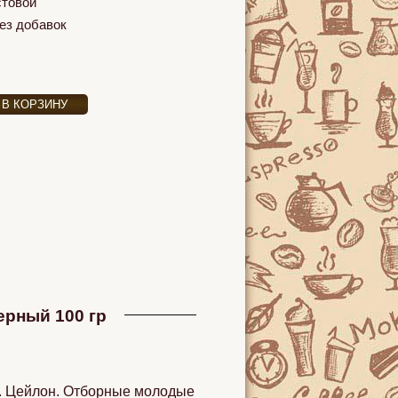
стовой
ез добавок
ерный 100 гр
о. Цейлон. Отборные молодые