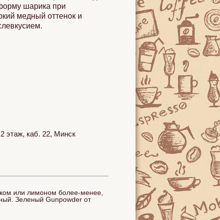
 форму шарика при
ркий медный оттенок и
слевкусием.
 этаж, каб. 22, Минск
локом или лимоном более-менее,
нный. Зеленый Gunpowder от