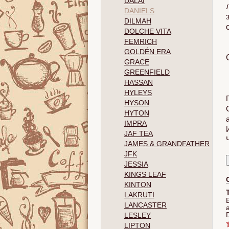
DALAI
DANIELS
DILMAH
DOLCHE VITA
FEMRICH
GOLDÉN ERA
GRACE
GREENFIELD
HASSAN
HYLEYS
HYSON
HYTON
IMPRA
JAF TEA
JAMES & GRANDFATHER
JFK
JESSIA
KINGS LEAF
KINTON
LAKRUTI
LANCASTER
LESLEY
LIPTON