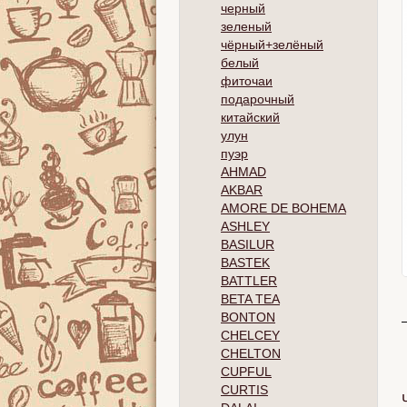
черный
зеленый
чёрный+зелёный
белый
фиточаи
подарочный
китайский
улун
пуэр
AHMAD
AKBAR
AMORE DE BOHEMA
ASHLEY
BASILUR
BASTEK
BATTLER
BETA TEA
BONTON
CHELCEY
CHELTON
CUPFUL
CURTIS