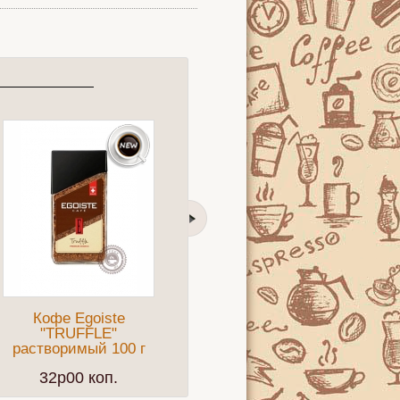
Кофе Egoiste
Кофе BUSHIDO
"TRUFFLE"
"Sensei" молотый
"
растворимый 100 г
227г
32p00 коп.
24p50 коп.