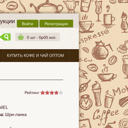
дукции
Войти
Регистрация
0
шт -
0p00 коп.
КУПИТЬ КОФЕ И ЧАЙ ОПТОМ
Рейтинг:
NIEL
ва
:
Шри-ланка