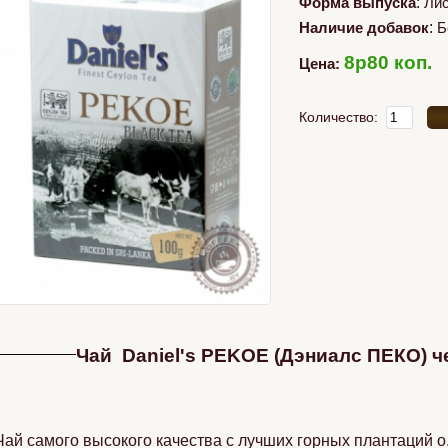
Форма выпуска
:
Ли
Наличие добавок
:
Б
8p80 коп.
Цена:
Количество:
Чай Daniel's PEKOE (Дэниалс ПЕКО) ч
Чай самого высокого качества с лучших горных плантаций 