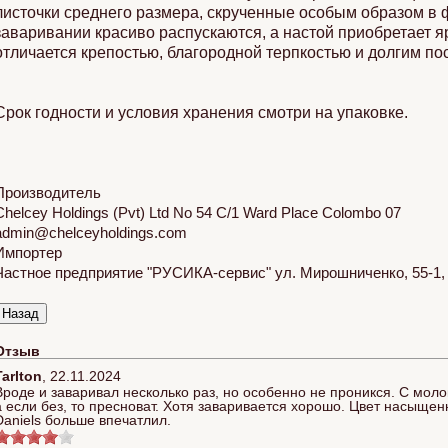
листочки среднего размера, скрученные особым образом в
заваривании красиво распускаются, а настой приобретает я
отличается крепостью, благородной терпкостью и долгим по
Срок годности и условия хранения смотри на упаковке.
Производитель
Chelcey Holdings (Pvt) Ltd No 54 C/1 Ward Place Colombo 07
admin@chelceyholdings.com
Импортер
Частное предприятие "РУСИКА-сервис" ул. Мирошниченко, 55-1, 2
Отзыв
Tarlton
,
22.11.2024
Вроде и заваривал несколько раз, но особенно не проникся. С мо
а если без, то пресноват. Хотя заваривается хорошо. Цвет насыще
Daniels больше впечатлил.