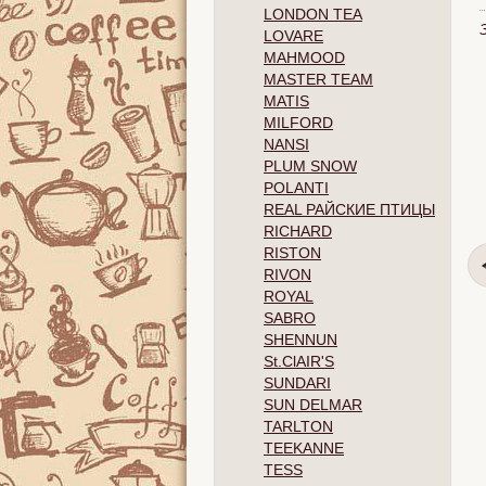
LONDON TEA
LOVARE
MAHMOOD
MASTER TEAM
MATIS
MILFORD
NANSI
PLUM SNOW
POLANTI
REAL РАЙСКИЕ ПТИЦЫ
RICHARD
RISTON
RIVON
ROYAL
SABRO
SHENNUN
St.ClAIR'S
SUNDARI
SUN DELMAR
TARLTON
TEEKANNE
TESS