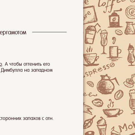
бергамотом
Luwak
Лимон
Хризантема
о
. А чтобы оттенить его
и Димбулла на западном
торонних запахов с отн.