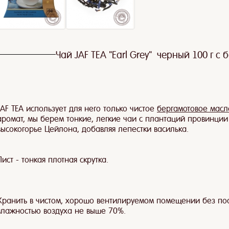
Чай JAF TEA "Earl Grey" черный 100 г с 
Наше путешествие
Чай и кровь
Kopi 
JAF TEA использует для него только чистое
бергамотовое масл
аромат, мы берем тонкие, легкие чаи с плантаций провинци
высокогорье Цейлона, добавляя лепестки василька.
Лист - тонкая плотная скрутка.
Хранить в чистом, хорошо вентилируемом помещении без пос
влажностью воздуха не выше 70%.