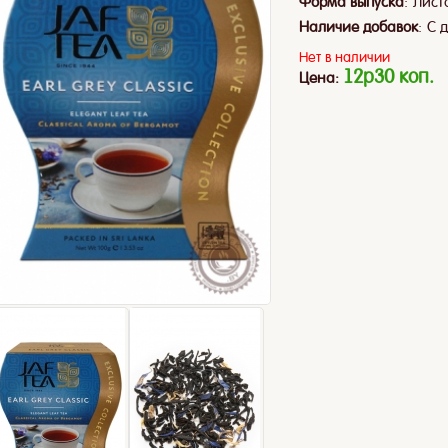
:
Форма выпуска
Лист
:
Наличие добавок
С 
Нет в наличии
12p30 коп.
Цена: