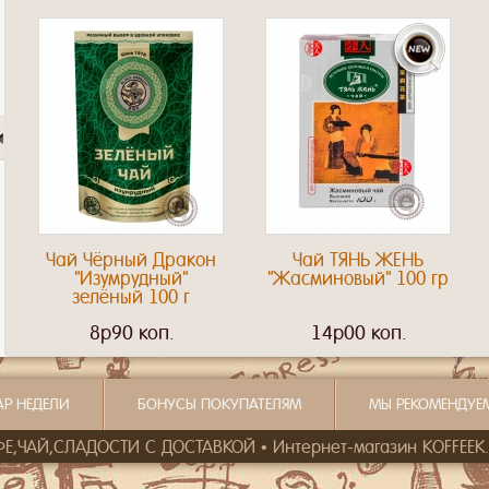
Чай Чёрный Дракон
Чай ТЯНЬ ЖЕНЬ
"Изумрудный"
"Жасминовый" 100 гр
зелёный 100 г
8p90 коп.
14p00 коп.
АР НЕДЕЛИ
БОНУСЫ ПОКУПАТЕЛЯМ
МЫ РЕКОМЕНДУЕ
Е,ЧАЙ,СЛАДОСТИ С ДОСТАВКОЙ • Интернет-магазин KOFFEEK.