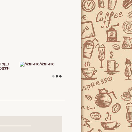
Ягоды
Мята
Малина
Годжи