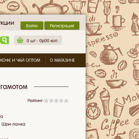
укции
Войти
Регистрация
0
шт -
0p00 коп.
 КОФЕ И ЧАЙ ОПТОМ
О МАГАЗИНЕ
ергамотом
Рейтинг:
ea
:
Шри-ланка