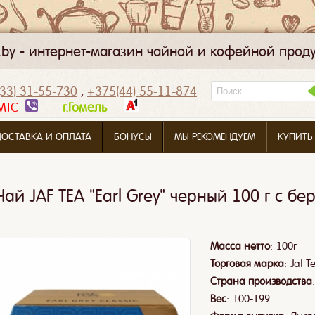
k.by - интернет-магазин чайной и кофейной прод
33) 31-55-730
;
+375(44) 55-11-874
МТС
г.Гомель
ДОСТАВКА И ОПЛАТА
БОНУСЫ
МЫ РЕКОМЕНДУЕМ
КУПИТЬ
Чай JAF TEA "Earl Grey" черный 100 г с б
:
Масса нетто
100г
:
Торговая марка
Jaf T
Страна производства
:
Вес
100-199