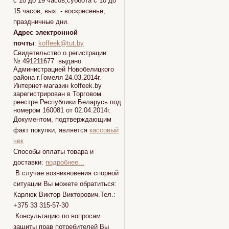
с 10 до 19 часов,суббота с 10 до
15 часов, вых. - воскресенье,
праздничные дни.
Адрес электронной
почты
:
koffeek@tut.by
Свидетельство о регистрации:
№ 491211677 выдано
Администрацией Новобелицкого
района г.Гомеля 24.03.2014г.
Интернет-магазин koffeek.by
зарегистрирован в Торговом
реестре Республики Беларусь под
номером 160081 от 02.04.2014г.
Документом, подтверждающим
факт покупки, является
кассовый
чек
Способы оплаты товара и
доставки:
подробнее...
В случае возникновения спорной
ситуации Вы можете обратиться:
Карлюк Виктор Викторович.Тел.:
+375 33 315-57-30
Консультацию по вопросам
защиты прав потребителей Вы