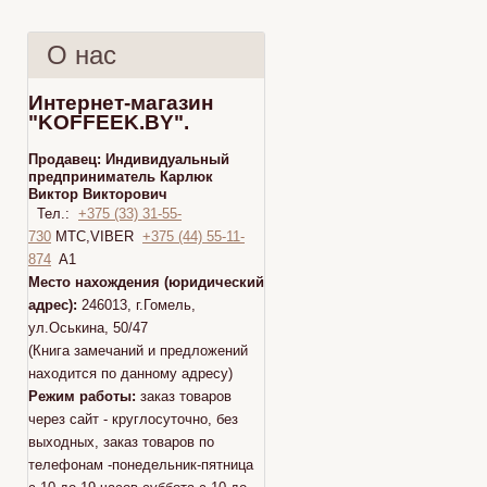
О нас
Интернет-магазин
"KOFFEEK.BY".
Продавец:
Индивидуальный
предприниматель Карлюк
Виктор Викторович
Тел.:
+375 (33) 31-55-
730
МТС,VIBER
+375 (44) 55-11-
874
A1
Место нахождения (юридический
адрес):
246013, г.Гомель,
ул.Оськина, 50/47
(Книга замечаний и предложений
находится по данному адресу)
Режим работы:
заказ товаров
через сайт - круглосуточно, без
выходных, заказ товаров по
телефонам -понедельник-пятница