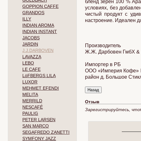
GOLDBACH
бленд зерен 100 % Ара
GOPPION CAFFE
условиях, без добавле
GRANDOS
чистый продукт с удив
ILLY
настроение. Идеален дл
INDIAN AROMA
INDIAN INSTANT
JACOBS
JARDIN
Производитель
J.J.DARBOVEN
Ж.Ж. Дарбовен ГмбХ & С
LAVAZZA
LEBO
Импортер в РБ
LE CAFE
ООО «Империя Кофе» Ми
LöFBERGS LILA
район д. Большое Стик
LUXOR
MEHMET EFENDI
MELITA
MERRILD
Отзыв
NESCAFÉ
Зарегистрируйтесь, что
PAULIG
PETER LARSEN
SAN MARCO
SEGAFREDO ZANETTI
SYMFONY JAZZ