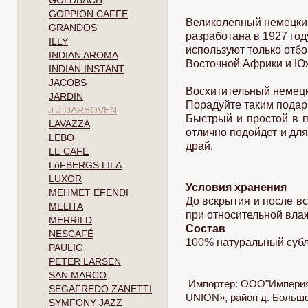
GOLDBACH
GOPPION CAFFE
Великолепный немецкий
GRANDOS
разработана в 1927 год
ILLY
используют только отб
INDIAN AROMA
Восточной Африки и Юж
INDIAN INSTANT
JACOBS
Восхитительный немецк
JARDIN
Порадуйте таким подарк
J.J.DARBOVEN
Быстрый и простой в п
LAVAZZA
отлично подойдет и дл
LEBO
драй.
LE CAFE
LöFBERGS LILA
LUXOR
Условия хранения
MEHMET EFENDI
До вскрытия и после в
MELITA
при относительной вла
MERRILD
Состав
NESCAFÉ
100% натуральный суб
PAULIG
PETER LARSEN
SAN MARCO
Импортер: ООО"Империя 
SEGAFREDO ZANETTI
UNION», район д. Большое
SYMFONY JAZZ