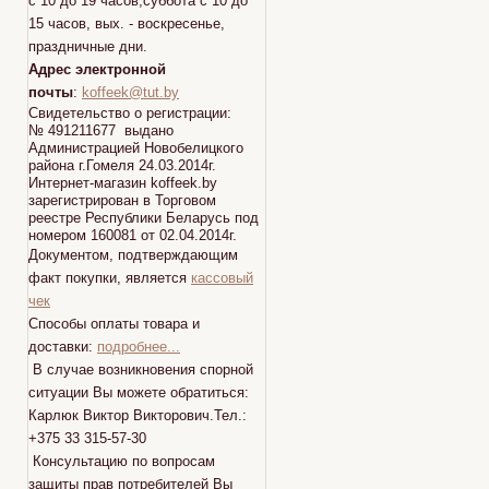
с 10 до 19 часов,суббота с 10 до
15 часов, вых. - воскресенье,
праздничные дни.
Адрес электронной
почты
:
koffeek@tut.by
Свидетельство о регистрации:
№ 491211677 выдано
Администрацией Новобелицкого
района г.Гомеля 24.03.2014г.
Интернет-магазин koffeek.by
зарегистрирован в Торговом
реестре Республики Беларусь под
номером 160081 от 02.04.2014г.
Документом, подтверждающим
факт покупки, является
кассовый
чек
Способы оплаты товара и
доставки:
подробнее...
В случае возникновения спорной
ситуации Вы можете обратиться:
Карлюк Виктор Викторович.Тел.:
+375 33 315-57-30
Консультацию по вопросам
защиты прав потребителей Вы