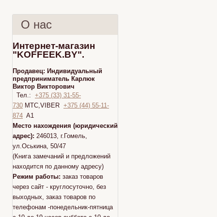
О нас
Интернет-магазин
"KOFFEEK.BY".
Продавец:
Индивидуальный
предприниматель Карлюк
Виктор Викторович
Тел.:
+375 (33) 31-55-
730
МТС,VIBER
+375 (44) 55-11-
874
A1
Место нахождения (юридический
адрес):
246013, г.Гомель,
ул.Оськина, 50/47
(Книга замечаний и предложений
находится по данному адресу)
Режим работы:
заказ товаров
через сайт - круглосуточно, без
выходных, заказ товаров по
телефонам -понедельник-пятница