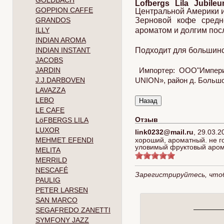
GOLDBACH
Lofbergs Lila Jubile
GOPPION CAFFE
Центральной Америки и
GRANDOS
Зерновой кофе сред
ILLY
ароматом и долгим пос
INDIAN AROMA
INDIAN INSTANT
Подходит для большинс
JACOBS
JARDIN
Импортер: ООО"Империя
J.J.DARBOVEN
UNION», район д. Большое
LAVAZZA
LEBO
LE CAFE
Отзыв
LöFBERGS LILA
LUXOR
link0232@mail.ru
,
29.03.2
MEHMET EFENDI
хороший, ароматный. не го
уловимый фруктовый аро
MELITA
MERRILD
NESCAFÉ
Зарегистрируйтесь, что
PAULIG
PETER LARSEN
SAN MARCO
SEGAFREDO ZANETTI
SYMFONY JAZZ