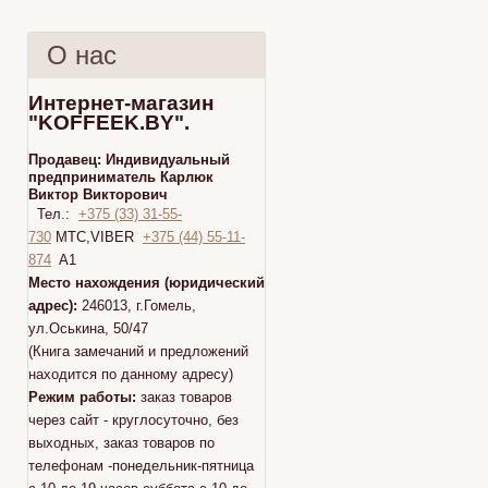
О нас
Интернет-магазин
"KOFFEEK.BY".
Продавец:
Индивидуальный
предприниматель Карлюк
Виктор Викторович
Тел.:
+375 (33) 31-55-
730
МТС,VIBER
+375 (44) 55-11-
874
A1
Место нахождения (юридический
адрес):
246013, г.Гомель,
ул.Оськина, 50/47
(Книга замечаний и предложений
находится по данному адресу)
Режим работы:
заказ товаров
через сайт - круглосуточно, без
выходных, заказ товаров по
телефонам -понедельник-пятница