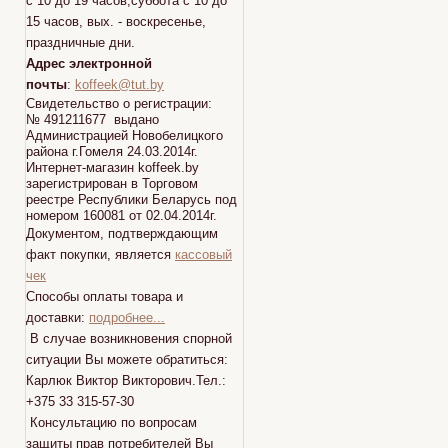
с 10 до 19 часов,суббота с 10 до
15 часов, вых. - воскресенье,
праздничные дни.
Адрес электронной
почты
:
koffeek@tut.by
Свидетельство о регистрации:
№ 491211677 выдано
Администрацией Новобелицкого
района г.Гомеля 24.03.2014г.
Интернет-магазин koffeek.by
зарегистрирован в Торговом
реестре Республики Беларусь под
номером 160081 от 02.04.2014г.
Документом, подтверждающим
факт покупки, является
кассовый
чек
Способы оплаты товара и
доставки:
подробнее...
В случае возникновения спорной
ситуации Вы можете обратиться:
Карлюк Виктор Викторович.Тел.:
+375 33 315-57-30
Консультацию по вопросам
защиты прав потребителей Вы