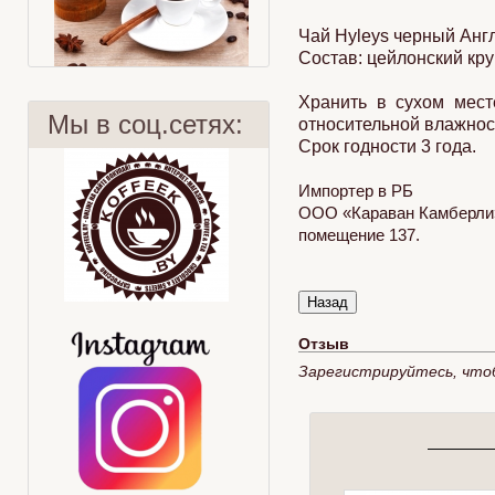
Чай Hyleys черный Англ
Состав: цейлонский кр
Хранить в сухом мест
Мы в соц.сетях:
относительной влажнос
Срок годности 3 года.
Импортер в РБ
ООО «Караван Камберли» 
Кофе по-восточному
Лист или пакет?
помещение 137.
Отзыв
Зарегистрируйтесь, что