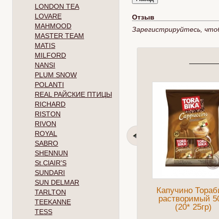
LONDON TEA
LOVARE
Отзыв
MAHMOOD
Зарегистрируйтесь, что
MASTER TEAM
MATIS
MILFORD
NANSI
PLUM SNOW
POLANTI
REAL РАЙСКИЕ ПТИЦЫ
RICHARD
RISTON
RIVON
ROYAL
SABRO
SHENNUN
St.ClAIR'S
SUNDARI
SUN DELMAR
Капучино Тораб
TARLTON
растворимый 5
TEEKANNE
(20* 25гр)
TESS