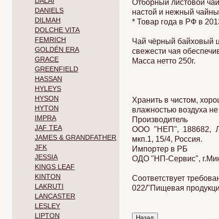
DALAI
Отборный листовой чай
DANIELS
настой и нежный чайны
DILMAH
* Товар года в РФ в 20
DOLCHE VITA
FEMRICH
Чай чёрный байховый ц
GOLDÉN ERA
свежести чая обеспечив
GRACE
Масса нетто 250г.
GREENFIELD
HASSAN
HYLEYS
HYSON
Хранить в чистом, хор
HYTON
влажностью воздуха н
IMPRA
Производитель
JAF TEA
ООО "НЕП", 188682, Л
JAMES & GRANDFATHER
мкп.1, 15/4, Россия.
JFK
Импортер в РБ
JESSIA
ОДО "НП-Сервис", г.Мин
KINGS LEAF
KINTON
Соответствует требова
LAKRUTI
022/"Пищевая продукция
LANCASTER
LESLEY
LIPTON