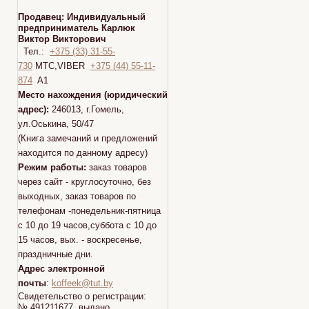
Продавец:
Индивидуальный
предприниматель Карлюк
Виктор Викторович
Тел.:
+375 (33) 31-55-
730
МТС,VIBER
+375 (44) 55-11-
874
A1
Место нахождения (юридический
адрес):
246013, г.Гомель,
ул.Оськина, 50/47
(Книга замечаний и предложений
находится по данному адресу)
Режим работы:
заказ товаров
через сайт - круглосуточно, без
выходных, заказ товаров по
телефонам -понедельник-пятница
с 10 до 19 часов,суббота с 10 до
15 часов, вых. - воскресенье,
праздничные дни.
Адрес электронной
почты
:
koffeek@tut.by
Свидетельство о регистрации:
№ 491211677 выдано