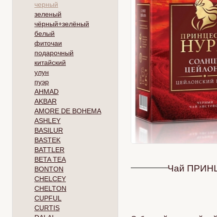
черный
зеленый
чёрный+зелёный
белый
фиточаи
подарочный
китайский
улун
пуэр
AHMAD
AKBAR
AMORE DE BOHEMA
ASHLEY
BASILUR
BASTEK
BATTLER
BETA TEA
Чай ПРИНЦ
BONTON
CHELCEY
CHELTON
CUPFUL
CURTIS