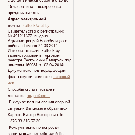
с 10 до 19 часов,суббота с 10 до
15 часов, вых. - воскресенье,
праздничные дни.
Адрес электронной
почты
:
koffeek@tut.by
Свидетельство о регистрации:
№ 491211677 выдано
Администрацией Новобелицкого
района г.Гомеля 24.03.2014г.
Интернет-магазин koffeek.by
зарегистрирован в Торговом
реестре Республики Беларусь под
номером 160081 от 02.04.2014г.
Документом, подтверждающим
факт покупки, является
кассовый
чек
Способы оплаты товара и
доставки:
подробнее...
В случае возникновения спорной
ситуации Вы можете обратиться:
Карлюк Виктор Викторович.Тел.:
+375 33 315-57-30
Консультацию по вопросам
защиты прав потребителей Вы