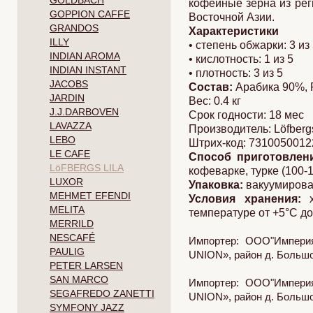
GOLDBACH
кофейные зерна из ре
GOPPION CAFFE
Восточной Азии.
GRANDOS
Характеристики
ILLY
• степень обжарки: 3 из
INDIAN AROMA
• кислотность: 1 из 5
INDIAN INSTANT
• плотность: 3 из 5
JACOBS
Состав:
Арабика 90%, Р
JARDIN
Вес: 0.4 кг
J.J.DARBOVEN
Срок годности: 18 мес
LAVAZZA
Производитель: Löfberg
LEBO
Штрих-код: 7310050012
LE CAFE
Способ приготовлен
LöFBERGS LILA
кофеварке, турке (100-1
LUXOR
Упаковка:
вакуумирова
MEHMET EFENDI
Условия хранения:
х
MELITA
температуре от +5°С д
MERRILD
NESCAFÉ
Импортер: ООО"Империя
PAULIG
UNION», район д. Большое
PETER LARSEN
SAN MARCO
Импортер: ООО"Империя
SEGAFREDO ZANETTI
UNION», район д. Большое
SYMFONY JAZZ