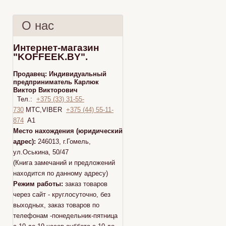
О нас
Интернет-магазин
"KOFFEEK.BY".
Продавец:
Индивидуальный
предприниматель Карлюк
Виктор Викторович
Тел.:
+375 (33) 31-55-
730
МТС,VIBER
+375 (44) 55-11-
874
A1
Место нахождения (юридический
адрес):
246013, г.Гомель,
ул.Оськина, 50/47
(Книга замечаний и предложений
находится по данному адресу)
Режим работы:
заказ товаров
через сайт - круглосуточно, без
выходных, заказ товаров по
телефонам -понедельник-пятница