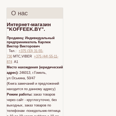
О нас
Интернет-магазин
"KOFFEEK.BY".
Продавец:
Индивидуальный
предприниматель Карлюк
Виктор Викторович
Тел.:
+375 (33) 31-55-
730
МТС,VIBER
+375 (44) 55-11-
874
A1
Место нахождения (юридический
адрес):
246013, г.Гомель,
ул.Оськина, 50/47
(Книга замечаний и предложений
находится по данному адресу)
Режим работы:
заказ товаров
через сайт - круглосуточно, без
выходных, заказ товаров по
телефонам -понедельник-пятница