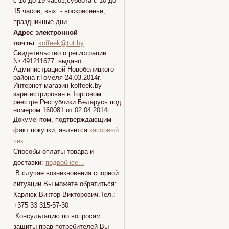
с 10 до 19 часов,суббота с 10 до
15 часов, вых. - воскресенье,
праздничные дни.
Адрес электронной
почты
:
koffeek@tut.by
Свидетельство о регистрации:
№ 491211677 выдано
Администрацией Новобелицкого
района г.Гомеля 24.03.2014г.
Интернет-магазин koffeek.by
зарегистрирован в Торговом
реестре Республики Беларусь под
номером 160081 от 02.04.2014г.
Документом, подтверждающим
факт покупки, является
кассовый
чек
Способы оплаты товара и
доставки:
подробнее...
В случае возникновения спорной
ситуации Вы можете обратиться:
Карлюк Виктор Викторович.Тел.:
+375 33 315-57-30
Консультацию по вопросам
защиты прав потребителей Вы