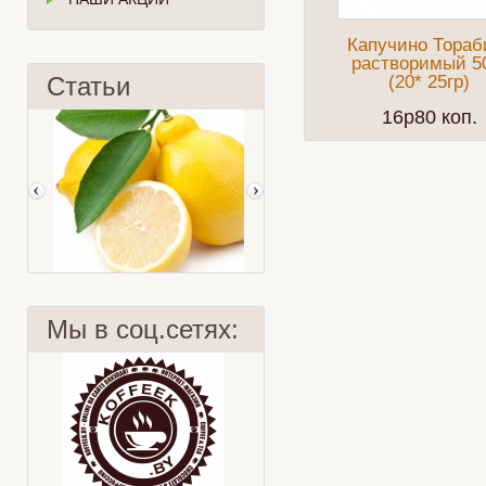
Капучино Тораб
растворимый 5
Статьи
(20* 25гр)
16p80 коп.
Мы в соц.сетях:
Лимон
Ягоды Годжи