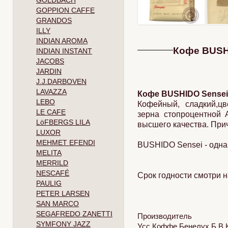
GOLDBACH
GOPPION CAFFE
GRANDOS
ILLY
INDIAN AROMA
Кофе BUSHI
INDIAN INSTANT
JACOBS
JARDIN
J.J.DARBOVEN
LAVAZZA
Кофе BUSHIDO Sensei
LEBO
Кофейный, сладкий,цв
LE CAFE
зерна стопроцентной 
LöFBERGS LILA
высшего качества. При
LUXOR
MEHMET EFENDI
BUSHIDO Sensei - одна
MELITA
MERRILD
NESCAFÉ
Срок годности смотри н
PAULIG
PETER LARSEN
SAN MARCO
SEGAFREDO ZANETTI
Производитель
SYMFONY JAZZ
Усс Коффе Бенелух Б.В.К